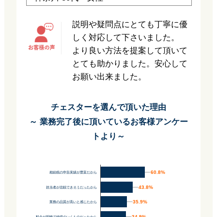
説明や疑問点にとても丁寧に優
しく対応して下さいました。
より良い方法を提案して頂いて
とても助かりました。安心して
お願い出来ました。
チェスターを選んで頂いた理由
～ 業務完了後に頂いているお客様アンケー
トより～
60.8%
60.8%
相続税の申告実績が豊富だから
43.8%
43.8%
担当者が信頼できそうだったから
35.9%
35.9%
業務の品質が高いと感じたから
34.9%
34.9%
料金が明瞭で納得のいくものだったから