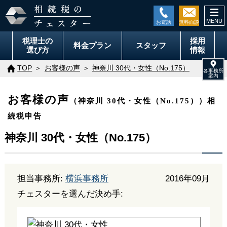
togg
navi
税理士の
採用
料金
プラン
スタッフ
選び方
情報
TOP
お客様の声
神奈川 30代・女性（No.175）
お客様の声
（神奈川 30代・女性（No.175））相
続税申告
神奈川 30代・女性（No.175）
担当事務所:
横浜事務所
2016年09月
チェスターを選んだ決め手: