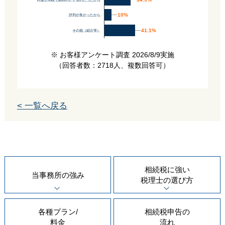
10%
10%
評判が良かったから
41.1%
41.1%
その他（紹介等）
※ お客様アンケート調査 2026/8/9実施
（回答者数：2718人、複数回答可）
< 一覧へ戻る
相続税に強い
当事務所の
強み
税理士の
選び方
各種プラン/
相続税申告の
料金
流れ