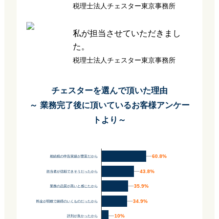
税理士法人チェスター東京事務所
私が担当させていただきまし
た。
税理士法人チェスター東京事務所
チェスターを選んで頂いた理由
～ 業務完了後に頂いているお客様アンケー
トより～
60.8%
60.8%
相続税の申告実績が豊富だから
43.8%
43.8%
担当者が信頼できそうだったから
35.9%
35.9%
業務の品質が高いと感じたから
34.9%
34.9%
料金が明瞭で納得のいくものだったから
10%
10%
評判が良かったから