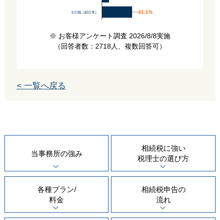
41.1%
41.1%
その他（紹介等）
※ お客様アンケート調査 2026/8/8実施
（回答者数：2718人、複数回答可）
< 一覧へ戻る
相続税に強い
当事務所の
強み
税理士の
選び方
各種プラン/
相続税申告の
料金
流れ