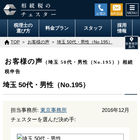
togg
navi
税理士の
採用
料金
プラン
スタッフ
選び方
情報
TOP
お客様の声
埼玉 50代・男性（No.195）
お客様の声
（埼玉 50代・男性（No.195））相続
税申告
埼玉 50代・男性（No.195）
担当事務所:
東京事務所
2016年12月
チェスターを選んだ決め手: