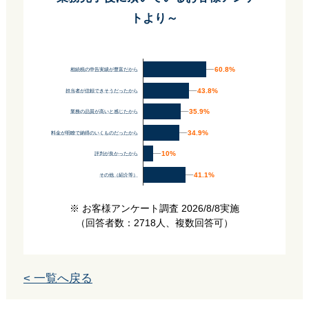
トより～
60.8%
60.8%
相続税の申告実績が豊富だから
43.8%
43.8%
担当者が信頼できそうだったから
35.9%
35.9%
業務の品質が高いと感じたから
34.9%
34.9%
料金が明瞭で納得のいくものだったから
10%
10%
評判が良かったから
41.1%
41.1%
その他（紹介等）
※ お客様アンケート調査 2026/8/8実施
（回答者数：2718人、複数回答可）
< 一覧へ戻る