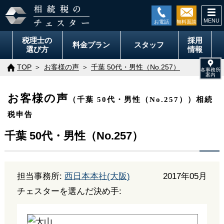
togg
navi
税理士の
採用
料金
プラン
スタッフ
選び方
情報
TOP
お客様の声
千葉 50代・男性（No.257）
お客様の声
（千葉 50代・男性（No.257））相続
税申告
千葉 50代・男性（No.257）
担当事務所:
西日本本社(大阪)
2017年05月
チェスターを選んだ決め手: