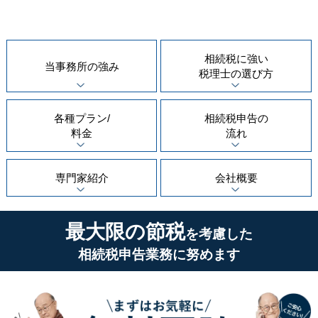
相続税に強い
当事務所の
強み
税理士の
選び方
各種プラン/
相続税申告の
料金
流れ
専門家紹介
会社概要
最大限の節税
を考慮した
相続税申告業務に努めます