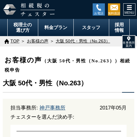
togg
navi
税理士の
採用
料金
プラン
スタッフ
選び方
情報
TOP
お客様の声
大阪 50代・男性（No.263）
お客様の声
（大阪 50代・男性（No.263））相続
税申告
大阪 50代・男性（No.263）
担当事務所:
神戸事務所
2017年05月
チェスターを選んだ決め手: