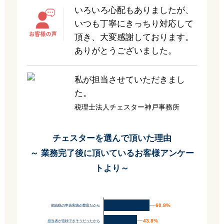
いろいろ心配もありましたが、
いつも丁寧にきっちり対応して
頂き、大変感謝しております。
ありがとうございました。
私が担当させていただきまし
た。
税理士法人チェスター神戸事務所
チェスターを選んで頂いた理由
～ 業務完了後に頂いているお客様アンケー
トより～
60.8%
60.8%
相続税の申告実績が豊富だから
43.8%
43.8%
担当者が信頼できそうだったから