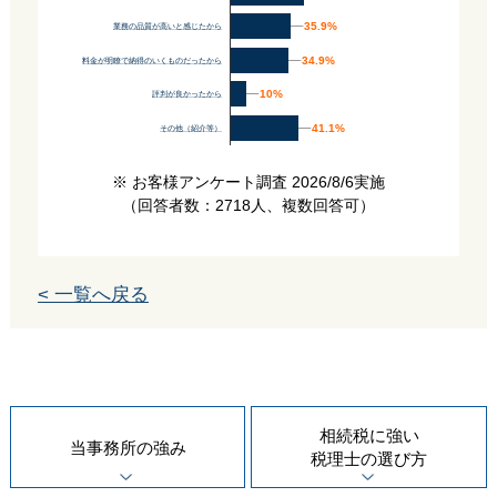
35.9%
35.9%
業務の品質が高いと感じたから
34.9%
34.9%
料金が明瞭で納得のいくものだったから
10%
10%
評判が良かったから
41.1%
41.1%
その他（紹介等）
※ お客様アンケート調査 2026/8/6実施
（回答者数：2718人、複数回答可）
< 一覧へ戻る
相続税に強い
当事務所の
強み
税理士の
選び方