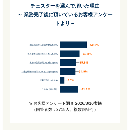
チェスターを選んで頂いた理由
～ 業務完了後に頂いているお客様アンケー
トより～
60.8%
60.8%
相続税の申告実績が豊富だから
43.8%
43.8%
担当者が信頼できそうだったから
35.9%
35.9%
業務の品質が高いと感じたから
34.9%
34.9%
料金が明瞭で納得のいくものだったから
10%
10%
評判が良かったから
41.1%
41.1%
その他（紹介等）
※ お客様アンケート調査 2026/8/10実施
（回答者数：2718人、複数回答可）