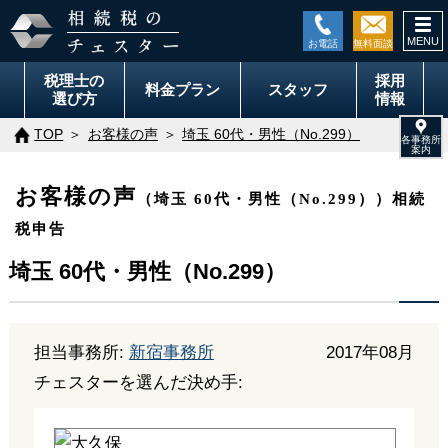
togg
navi
税理士の
採用
料金
プラン
スタッフ
選び方
情報
TOP
お客様の声
埼玉 60代・男性（No.299）
お客様の声
（埼玉 60代・男性（No.299））相続
税申告
埼玉 60代・男性（No.299）
担当事務所:
新宿事務所
2017年08月
チェスターを選んだ決め手: