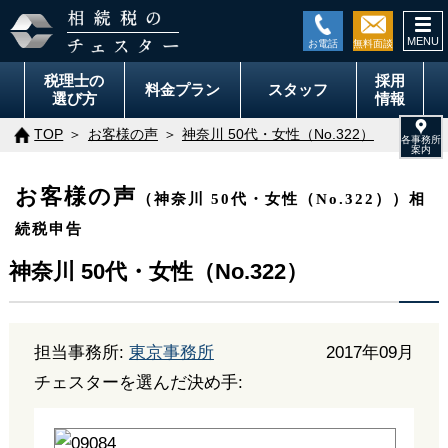
togg
navi
税理士の
採用
料金
プラン
スタッフ
選び方
情報
TOP
お客様の声
神奈川 50代・女性（No.322）
お客様の声
（神奈川 50代・女性（No.322））相
続税申告
神奈川 50代・女性（No.322）
担当事務所:
東京事務所
2017年09月
チェスターを選んだ決め手: