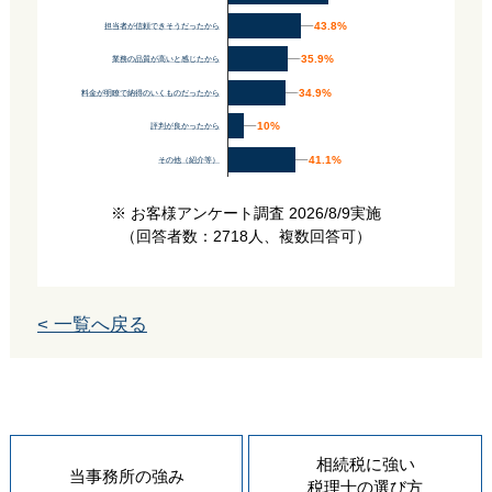
43.8%
43.8%
担当者が信頼できそうだったから
35.9%
35.9%
業務の品質が高いと感じたから
34.9%
34.9%
料金が明瞭で納得のいくものだったから
10%
10%
評判が良かったから
41.1%
41.1%
その他（紹介等）
※ お客様アンケート調査 2026/8/9実施
（回答者数：2718人、複数回答可）
< 一覧へ戻る
相続税に強い
当事務所の
強み
税理士の
選び方