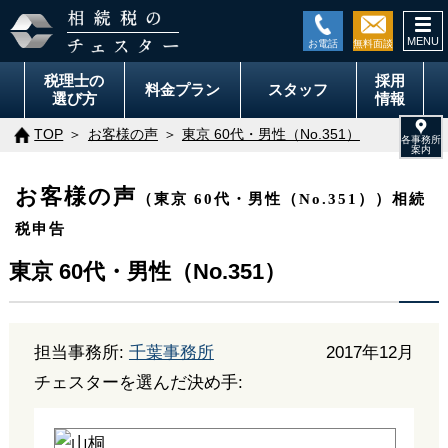
togg
navi
税理士の
採用
料金
プラン
スタッフ
選び方
情報
TOP
お客様の声
東京 60代・男性（No.351）
お客様の声
（東京 60代・男性（No.351））相続
税申告
東京 60代・男性（No.351）
担当事務所:
千葉事務所
2017年12月
チェスターを選んだ決め手: