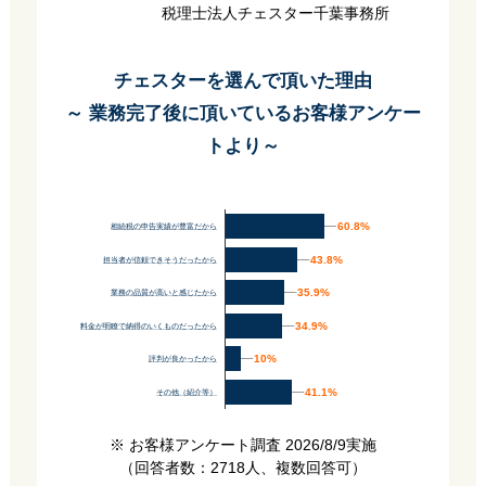
税理士法人チェスター千葉事務所
チェスターを選んで頂いた理由
～ 業務完了後に頂いているお客様アンケー
トより～
60.8%
60.8%
相続税の申告実績が豊富だから
43.8%
43.8%
担当者が信頼できそうだったから
35.9%
35.9%
業務の品質が高いと感じたから
34.9%
34.9%
料金が明瞭で納得のいくものだったから
10%
10%
評判が良かったから
41.1%
41.1%
その他（紹介等）
※ お客様アンケート調査 2026/8/9実施
（回答者数：2718人、複数回答可）