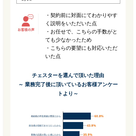
・契約前に対面にてわかりやす
く説明をいただいた点
・お任せで、こちらの手数がと
ても少なかったため
・こちらの要望にも対応いただ
いた点
チェスターを選んで頂いた理由
～ 業務完了後に頂いているお客様アンケー
トより～
60.8%
60.8%
相続税の申告実績が豊富だから
43.8%
43.8%
担当者が信頼できそうだったから
35.9%
35.9%
業務の品質が高いと感じたから