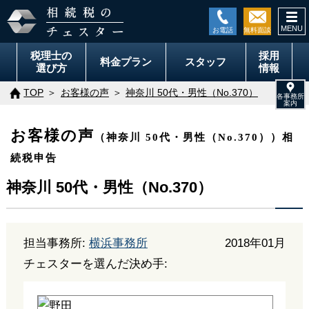
togg
navi
税理士の
採用
料金
プラン
スタッフ
選び方
情報
TOP
お客様の声
神奈川 50代・男性（No.370）
お客様の声
（神奈川 50代・男性（No.370））相
続税申告
神奈川 50代・男性（No.370）
担当事務所:
横浜事務所
2018年01月
チェスターを選んだ決め手: