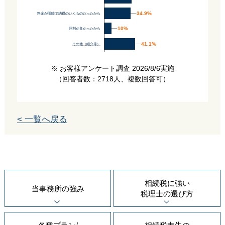
34.9%
34.9%
料金が明瞭で納得のいくものだったから
10%
10%
評判が良かったから
41.1%
41.1%
その他（紹介等）
※ お客様アンケート調査 2026/8/6実施
（回答者数：2718人、複数回答可）
< 一覧へ戻る
相続税に強い
当事務所の
強み
税理士の
選び方