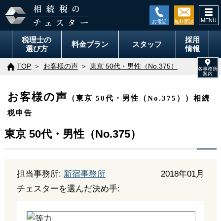
togg
navi
税理士の
採用
料金
プラン
スタッフ
選び方
情報
TOP
お客様の声
東京 50代・男性（No.375）
お客様の声
（東京 50代・男性（No.375））相続
税申告
東京 50代・男性（No.375）
担当事務所:
新宿事務所
2018年01月
チェスターを選んだ決め手: