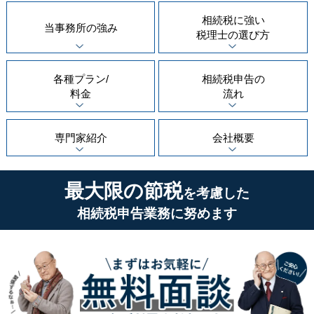
相続税に強い
当事務所の
強み
税理士の
選び方
各種プラン/
相続税申告の
料金
流れ
専門家紹介
会社概要
最大限の節税
を考慮した
相続税申告業務に努めます