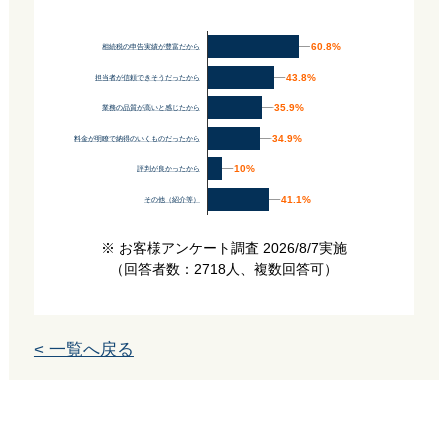
60.8%
60.8%
相続税の申告実績が豊富だから
43.8%
43.8%
担当者が信頼できそうだったから
35.9%
35.9%
業務の品質が高いと感じたから
34.9%
34.9%
料金が明瞭で納得のいくものだったから
10%
10%
評判が良かったから
41.1%
41.1%
その他（紹介等）
※ お客様アンケート調査 2026/8/7実施
（回答者数：2718人、複数回答可）
< 一覧へ戻る