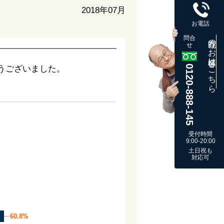
2018年07月
お電話
問合
既存のお客様はこちら
せ
0120-888-145
うございました。
受付時間
9:00-20:00
土日祝も
対応可
60.8%
60.8%