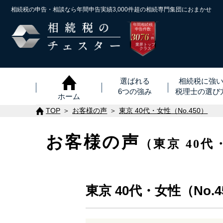
相続税の申告・相談なら年間申告実績3,000件超の
相続専門集団におまかせ
年間相続税
申告件数
3076
※
件
業界トップ
クラス
選ばれる
相続税に強
6つの強み
税理士
の
選び
ホーム
TOP
お客様の声
東京 40代・女性（No.450）
お客様の声
（東京 40代
東京 40代・女性（No.4