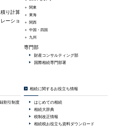
＋
関東
見積り計算
＋
東海
ュレーショ
＋
関西
＋
中国・四国
＋
九州
専門部
財産コンサルティング部
国際相続専門部署
相続に関するお役立ち情報
録割引制度
はじめての相続
相続大辞典
税制改正情報
相続税お役立ち資料ダウンロード