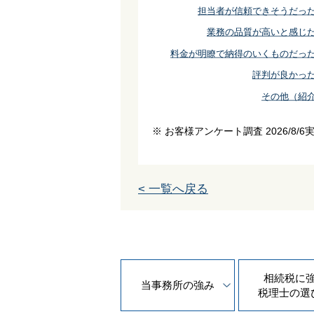
担当者が信頼できそうだっ
業務の品質が高いと感じ
料金が明瞭で納得のいくものだっ
評判が良かっ
その他（紹
※ お客様アンケート調査 2026/8/6
< 一覧へ戻る
相続税に
当事務所の
強み
税理士の
選