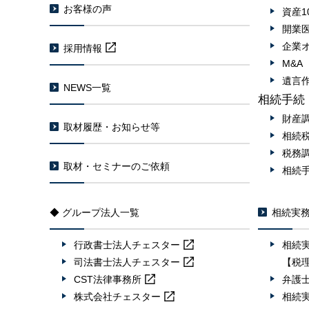
お客様の声
資産1
開業
企業
採用情報
M&
遺言
NEWS一覧
相続手続
財産
取材履歴・お知らせ等
相続
税務
取材・セミナーのご依頼
相続
◆ グループ法人一覧
相続実
行政書士法人
チェスター
相続
司法書士法人
チェスター
【税
CST法律事務所
弁護
株式会社
チェスター
相続