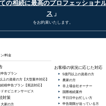
ての相続に最高の
プロフェッショナ
ス
」
をお約束いたします。
ン/料金
告
お客様の状況に応じた対応
税申告プラン
5億円以上の資産の方
円以上の資産の方【大型案件対応】
農家の方
相続税申告プラン【英語対応】
非上場会社オーナー
ンドオピニオンサービス
国際相続案件
続対策
平日日中お忙しい方
申告期限が迫っている方
・大家の方