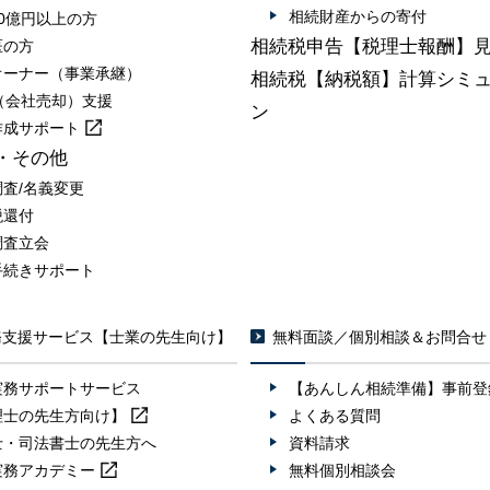
相続財産からの寄付
0億円以上の方
相続税申告【税理士報酬】
医の方
オーナー（事業承継）
相続税【納税額】計算シミ
A（会社売却）支援
ン
作成
サポート
・その他
調査/名義変更
税還付
調査立会
手続きサポート
務支援サービス【士業の先生向け】
無料面談／個別相談＆お問合せ
実務サポートサービス
【あんしん相続準備】事前登
理士の先生方向け】
よくある質問
士・司法書士の先生方へ
資料請求
実務
アカデミー
無料個別相談会