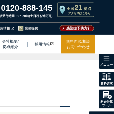
0120-888-145
21
全国
拠点
アクセスはこちら
話受付時間：9〜20時(土日祝も対応可)
感染症予防方針
用情報
業務提携
会社概要/
無料面談/相談
採用情
報
拠点紹介
お問い合わせ
toggl
navig
資料請求
料金計算
ツール