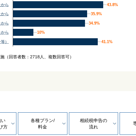
43.8%
43.8%
たから
35.9%
35.9%
たから
34.9%
34.9%
たから
10%
10%
たから
41.1%
41.1%
介等）
実施
（回答者数：2718人、複数回答可）
強い
各種プラン/
相続税申告の
び方
料金
流れ