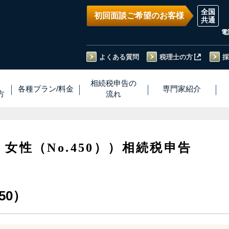
初回面談ご希望のお客様
電
よくある質問
税理士の方
採
い
相続税
申告
の
各種プラン
/
料金
専門家
紹介
方
流れ
・女性（No.450））相続税申告
50）