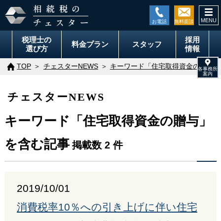
togg
navi
税理士の
採用
料金
プラン
スタッフ
選び方
情報
TOP
チェスターNEWS
キーワード「住宅取得資金の贈与」
チェスターNEWS
キーワード「住宅取得資金の贈与」
を含む記事
掲載数 2 件
2019/10/01
消費税率10％への引き上げに伴い住宅