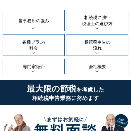
相続税に強い
当事務所の
強み
税理士の
選び方
各種プラン/
相続税申告の
料金
流れ
専門家紹介
会社概要
最大限の節税
を考慮した
相続税申告業務に努めます