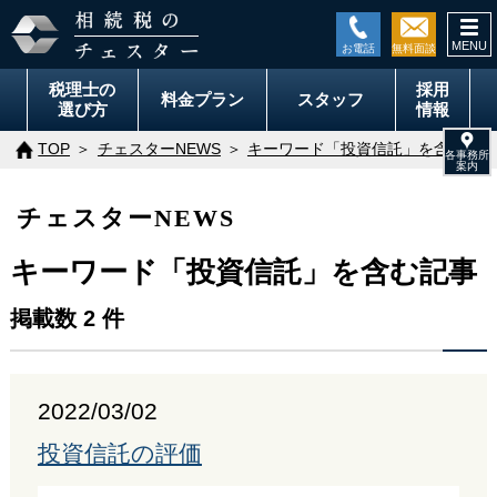
togg
navi
税理士の
採用
料金
プラン
スタッフ
選び方
情報
TOP
チェスターNEWS
キーワード「投資信託」を含む記事
チェスターNEWS
キーワード「投資信託」を含む記事
掲載数 2 件
2022/03/02
投資信託の評価