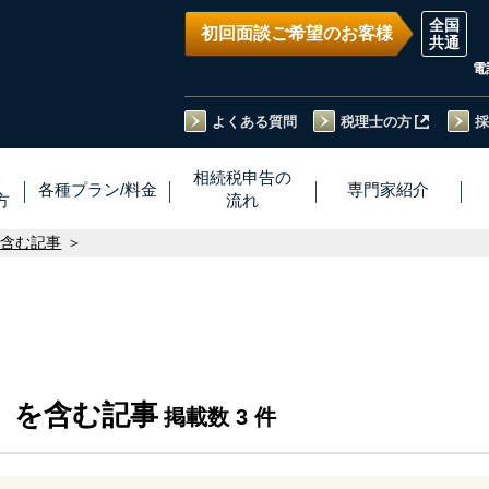
初回面談ご希望のお客様
電
よくある質問
税理士の方
採
い
相続税
申告
の
各種プラン
/
料金
専門家
紹介
方
流れ
を含む記事
」を含む記事
掲載数 3 件