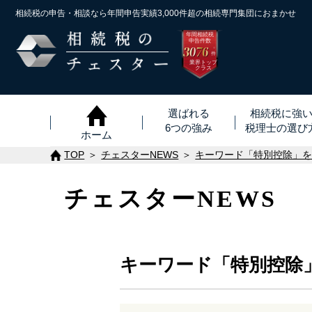
相続税の申告・相談なら年間申告実績3,000件超の
相続専門集団におまかせ
年間相続税
申告件数
3076
※
件
業界トップ
クラス
選ばれる
相続税に強
6つの強み
税理士
の
選び
ホーム
TOP
チェスターNEWS
キーワード「特別控除」
チェスターNEWS
キーワード「特別控除