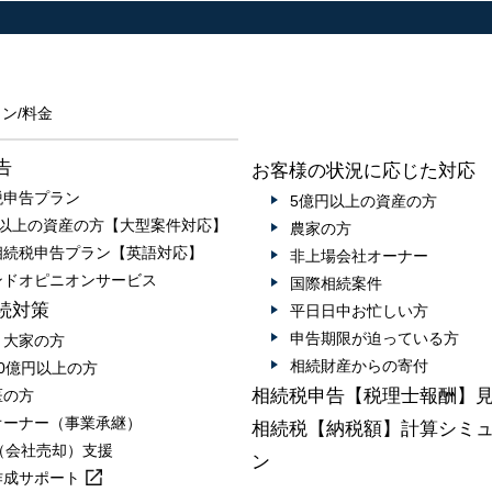
ン/料金
告
お客様の状況に応じた対応
税申告プラン
5億円以上の資産の方
円以上の資産の方【大型案件対応】
農家の方
相続税申告プラン【英語対応】
非上場会社オーナー
ンドオピニオンサービス
国際相続案件
続対策
平日日中お忙しい方
申告期限が迫っている方
・大家の方
相続財産からの寄付
0億円以上の方
相続税申告【税理士報酬】
医の方
オーナー（事業承継）
相続税【納税額】計算シミ
A（会社売却）支援
ン
作成
サポート