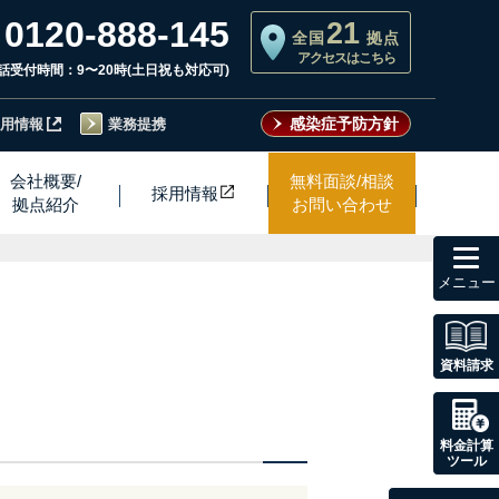
0120-888-145
21
全国
拠点
アクセスはこちら
話受付時間：9〜20時(土日祝も対応可)
感染症予防方針
用情報
業務提携
会社概要/
無料面談/相談
採用情
報
拠点紹介
お問い合わせ
toggl
navig
資料請求
料金計算
ツール