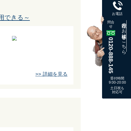
お電話
適用できる～
問合
既存のお客様はこちら
せ
0120-888-145
>> 詳細を見る
受付時間
9:00-20:00
土日祝も
対応可