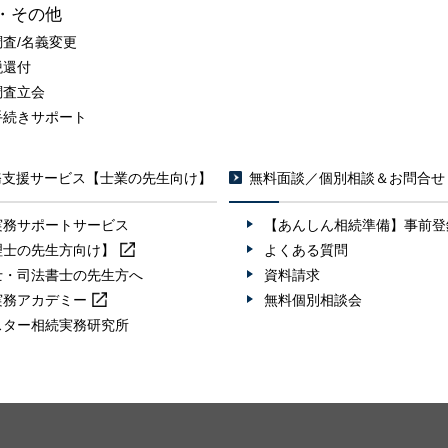
・その他
調査/名義変更
税還付
調査立会
手続きサポート
務支援サービス【士業の先生向け】
無料面談／個別相談＆お問合せ
実務サポートサービス
【あんしん相続準備】事前登
理士の先生方向け】
よくある質問
士・司法書士の先生方へ
資料請求
実務
アカデミー
無料個別相談会
スター相続実務研究所