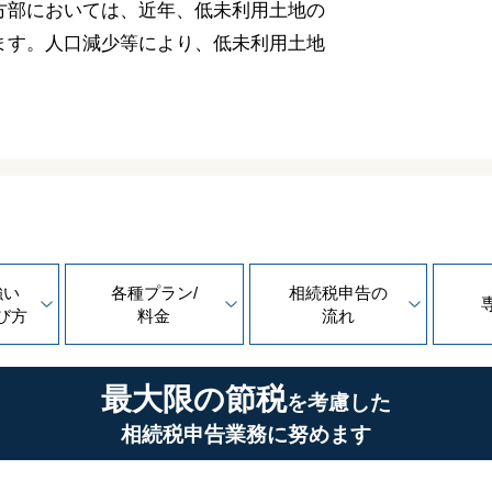
方部においては、近年、低未利用土地の
ます。人口減少等により、低未利用土地
強い
各種プラン/
相続税申告の
び方
料金
流れ
最大限の節税
を考慮した
相続税申告業務に努めます