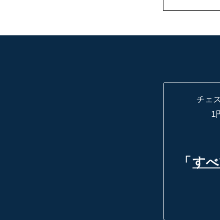
チェ
1
「
すべ