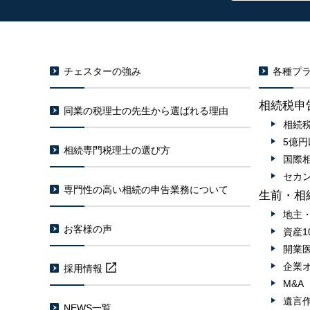
チェスターの強み
各種プラ
相続税申
同業の税理士の先生から選ばれる理由
相続
5億
相続専門税理士の選び方
国際
セカ
専門性の高い相続の申告業務について
生前・相
地主
お客様の声
資産1
開業
企業
採用情報
M&
遺言
NEWS一覧