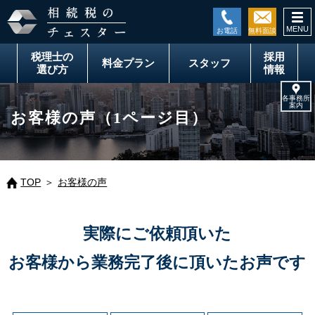
togg
navi
税理士の
採用
料金
プラン
スタッフ
選び方
情報
お客様の声（1ページ目）
TOP
お客様の声
実際にご依頼頂いた
お客様から業務完了後に頂いたお声です