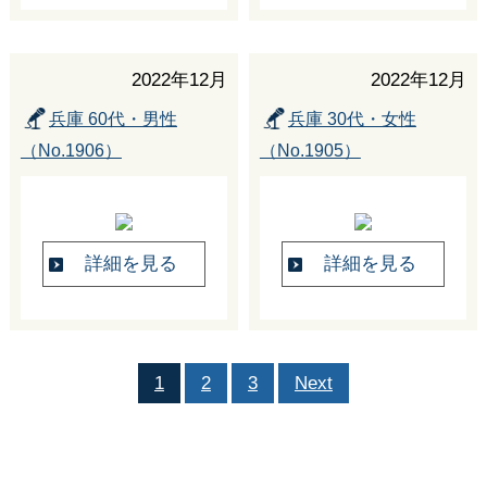
2022年12月
2022年12月
兵庫 60代・男性
兵庫 30代・女性
（No.1906）
（No.1905）
詳細を見る
詳細を見る
1
2
3
Next