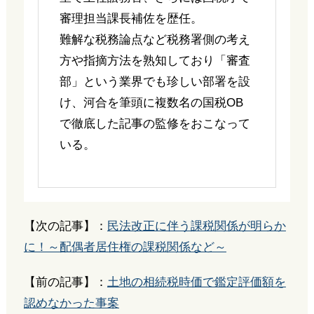
審理担当課長補佐を歴任。
難解な税務論点など税務署側の考え
方や指摘方法を熟知しており「審査
部」という業界でも珍しい部署を設
け、河合を筆頭に複数名の国税OB
で徹底した記事の監修をおこなって
いる。
【次の記事】：
民法改正に伴う課税関係が明らか
に！～配偶者居住権の課税関係など～
【前の記事】：
土地の相続税時価で鑑定評価額を
認めなかった事案