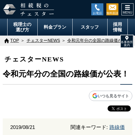
togg
navi
税理士の
採用
料金
プラン
スタッフ
選び方
情報
TOP
チェスターNEWS
令和元年分の全国の路線価が公表！
チェスターNEWS
令和元年分の全国の路線価が公表！
いつも見るサイト
2019/08/21
関連キーワード:
路線価