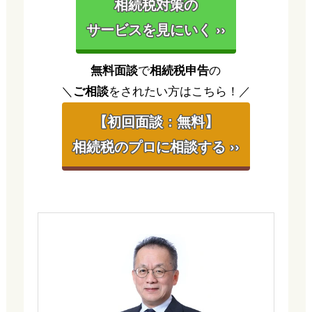
相続税対策の
サービスを見にいく ››
無料面談
で
相続税申告
の
＼
ご相談
をされたい方はこちら！／
【初回面談：無料】
相続税のプロに相談する ››