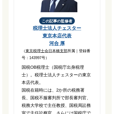
この記事の監修者
税理士法人チェスター
東京本店代表
河合 厚
（
東京税理士会日本橋支部
所属｜登録番
号：143997号）
国税OB税理士（国税庁出身税理
士）。税理士法人チェスターの東京
本店代表。
国税在籍時には、2か所の税務署
長、国税不服審判所で部長審判官、
税務大学校で主任教授、国税局訟務
室で主任訟務官、さらには国税庁で