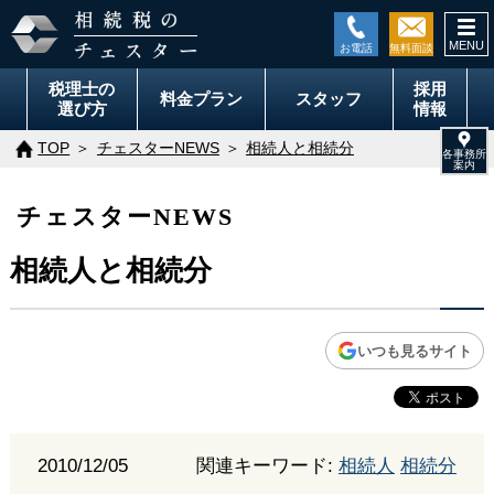
togg
navi
税理士の
採用
料金
プラン
スタッフ
選び方
情報
TOP
チェスターNEWS
相続人と相続分
チェスターNEWS
相続人と相続分
いつも見るサイト
2010/12/05
関連キーワード:
相続人
相続分