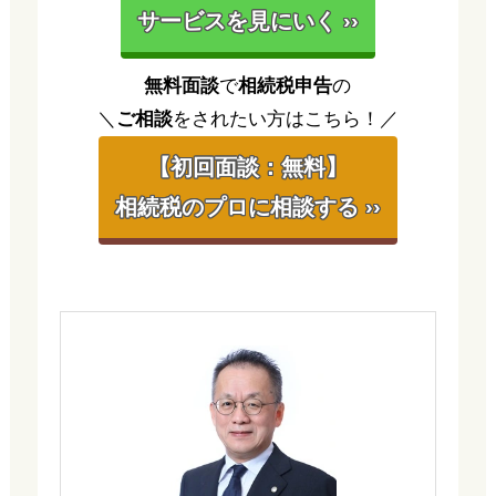
サービスを見にいく ››
無料面談
で
相続税申告
の
＼
ご相談
をされたい方はこちら！／
【初回面談：無料】
相続税のプロに相談する ››