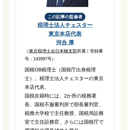
この記事の監修者
税理士法人チェスター
東京本店代表
河合 厚
（
東京税理士会日本橋支部
所属｜登録番
号：143997号）
国税OB税理士（国税庁出身税理
士）。税理士法人チェスターの東京
本店代表。
国税在籍時には、2か所の税務署
長、国税不服審判所で部長審判官、
税務大学校で主任教授、国税局訟務
室で主任訟務官、さらには国税庁で