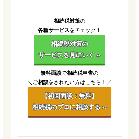
相続税対策
の
各種サービス
をチェック！
相続税対策の
サービスを見にいく ››
無料面談
で
相続税申告
の
＼
ご相談
をされたい方はこちら！／
【初回面談：無料】
相続税のプロに相談する ››