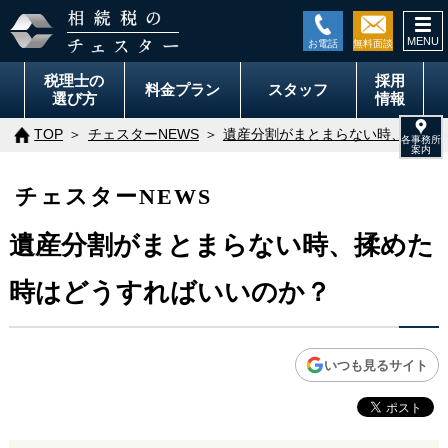
togg
navi
税理士の
採用
料金
プラン
スタッフ
選び方
情報
TOP
チェスターNEWS
遺産分割がまとまらない時、揉めた
チェスターNEWS
遺産分割がまとまらない時、揉めた
時はどうすればいいのか？
いつも見るサイト