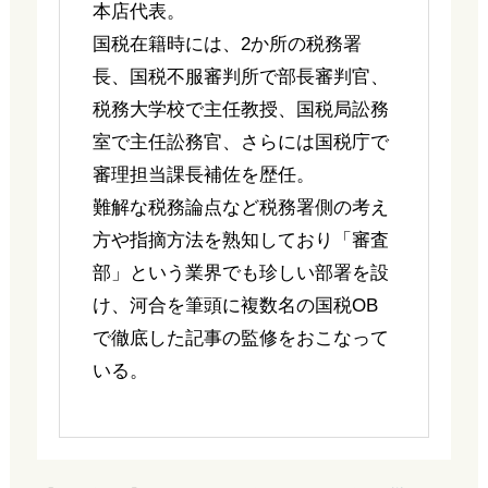
本店代表。
国税在籍時には、2か所の税務署
長、国税不服審判所で部長審判官、
税務大学校で主任教授、国税局訟務
室で主任訟務官、さらには国税庁で
審理担当課長補佐を歴任。
難解な税務論点など税務署側の考え
方や指摘方法を熟知しており「審査
部」という業界でも珍しい部署を設
け、河合を筆頭に複数名の国税OB
で徹底した記事の監修をおこなって
いる。