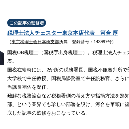
この記事の監修者
税理士法人チェスター
東京本店代表
河合 厚
（
東京税理士会日本橋支部
所属｜登録番号：143997号）
国税OB税理士（国税庁出身税理士）。税理士法人チェ
表。
国税在籍時には、2か所の税務署長、国税不服審判所で
大学校で主任教授、国税局訟務室で主任訟務官、さら
当課長補佐を歴任。
難解な税務論点など税務署側の考え方や指摘方法を熟
部」という業界でも珍しい部署を設け、河合を筆頭に複
底した記事の監修をおこなっている。