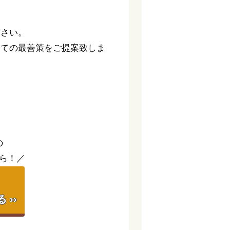
ださい。
っての最善策をご提案致しま
。
の
ら！／
】
››