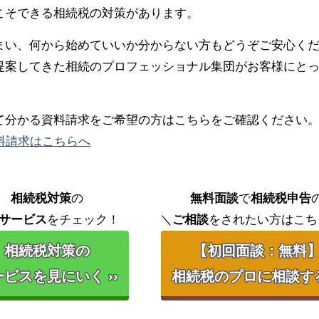
こそできる相続税の対策があります。
まい、何から始めていいか分からない方もどうぞご安心く
提案してきた相続のプロフェッショナル集団がお客様にと
て分かる資料請求をご希望の方はこちらをご確認ください
料請求はこちらへ
相続税対策
の
無料面談
で
相続税申告
サービス
をチェック！
＼
ご相談
をされたい方はこち
相続税対策の
【初回面談：無料
ビスを見にいく ››
相続税のプロに相談する 