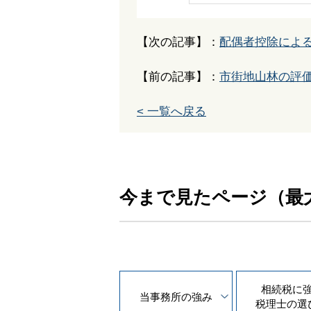
【次の記事】：
配偶者控除によ
【前の記事】：
市街地山林の評
< 一覧へ戻る
今まで見たページ（最
相続税に
当事務所の
強み
税理士の
選