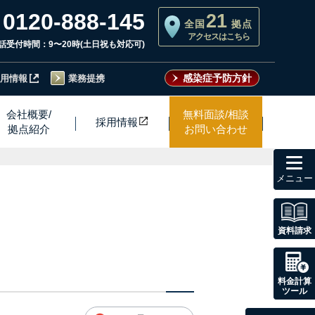
0120-888-145
21
全国
拠点
アクセスはこちら
話受付時間：9〜20時(土日祝も対応可)
感染症予防方針
用情報
業務提携
会社概要/
無料面談/相談
採用情
報
拠点紹介
お問い合わせ
toggl
navig
資料請求
料金計算
ツール