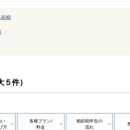
る節税
価
大５件）
強い
各種プラン/
相続税申告の
び方
料金
流れ