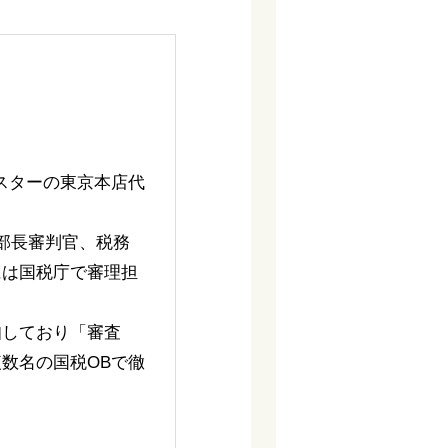
スターの東京本店代
部長審判官、税務
には国税庁で審理担
知しており「審査
数名の国税OBで徹