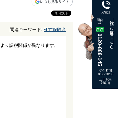
いつも見るサイト
お電話
問合
既存のお客様はこちら
せ
関連キーワード:
死亡保険金
0120-888-145
により課税関係が異なります。
受付時間
9:00-20:00
土日祝も
対応可