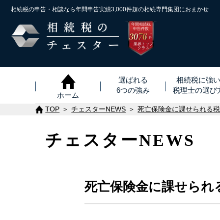
相続税の申告・相談なら年間申告実績3,000件超の
相続専門集団におまかせ
年間相続税
申告件数
3076
※
件
業界トップ
クラス
選ばれる
相続税に強
6つの強み
税理士
の
選び
ホーム
TOP
チェスターNEWS
死亡保険金に課せられる
チェスターNEWS
死亡保険金に課せられ