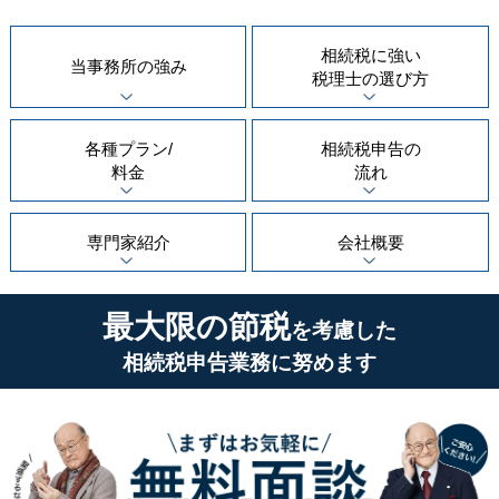
相続税に強い
当事務所の
強み
税理士の
選び方
各種プラン/
相続税申告の
料金
流れ
専門家紹介
会社概要
最大限の節税
を考慮した
相続税申告業務に努めます