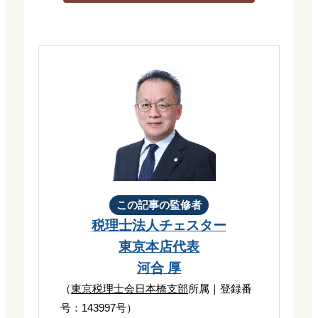
この記事の監修者
税理士法人チェスター
東京本店代表
河合 厚
（
東京税理士会日本橋支部
所属｜登録番
号：143997号）