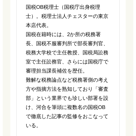
国税OB税理士（国税庁出身税理
士）。税理士法人チェスターの東京
本店代表。
国税在籍時には、2か所の税務署
長、国税不服審判所で部長審判官、
税務大学校で主任教授、国税局訟務
室で主任訟務官、さらには国税庁で
審理担当課長補佐を歴任。
難解な税務論点など税務署側の考え
方や指摘方法を熟知しており「審査
部」という業界でも珍しい部署を設
け、河合を筆頭に複数名の国税OB
で徹底した記事の監修をおこなって
いる。