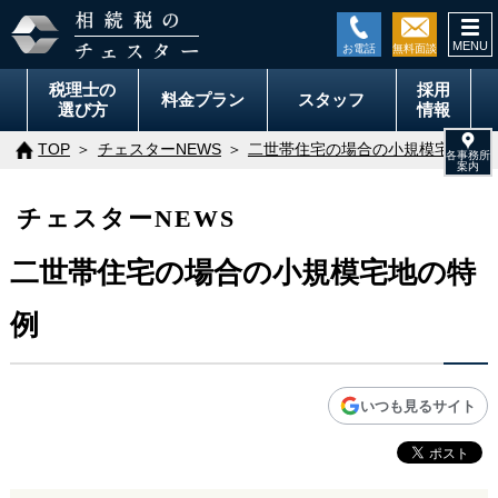
togg
navi
税理士の
採用
料金
プラン
スタッフ
選び方
情報
TOP
チェスターNEWS
二世帯住宅の場合の小規模宅地の特
チェスターNEWS
二世帯住宅の場合の小規模宅地の特
例
いつも見るサイト