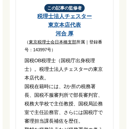
この記事の監修者
税理士法人チェスター
東京本店代表
河合 厚
（
東京税理士会日本橋支部
所属｜登録番
号：143997号）
国税OB税理士（国税庁出身税理
士）。税理士法人チェスターの東京
本店代表。
国税在籍時には、2か所の税務署
長、国税不服審判所で部長審判官、
税務大学校で主任教授、国税局訟務
室で主任訟務官、さらには国税庁で
審理担当課長補佐を歴任。