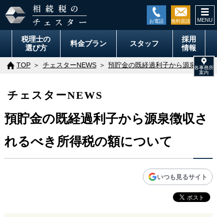
togg
navi
税理士の
採用
料金
プラン
スタッフ
選び方
情報
TOP
チェスターNEWS
預貯金の既経過利子から源泉徴収さ
チェスターNEWS
預貯金の既経過利子から源泉徴収さ
れるべき所得税の額について
いつも見るサイト