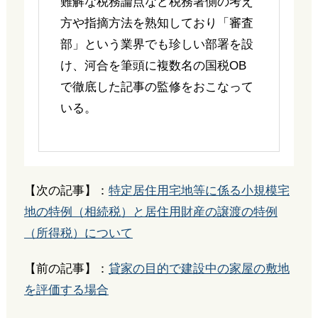
難解な税務論点など税務署側の考え
方や指摘方法を熟知しており「審査
部」という業界でも珍しい部署を設
け、河合を筆頭に複数名の国税OB
で徹底した記事の監修をおこなって
いる。
【次の記事】：
特定居住用宅地等に係る小規模宅
地の特例（相続税）と居住用財産の譲渡の特例
（所得税）について
【前の記事】：
貸家の目的で建設中の家屋の敷地
を評価する場合