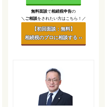
無料面談
で
相続税申告
の
＼
ご相談
をされたい方はこちら！／
【初回面談：無料】
相続税のプロに相談する ››