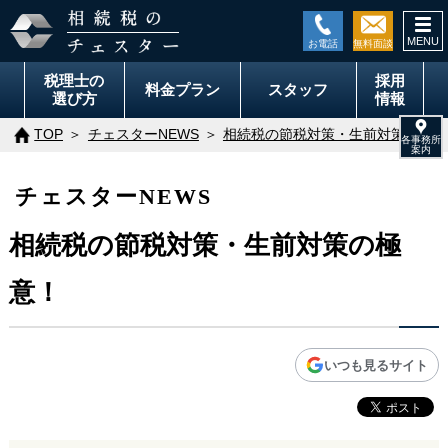
togg
navi
税理士の
採用
料金
プラン
スタッフ
選び方
情報
TOP
チェスターNEWS
相続税の節税対策・生前対策の極意
チェスターNEWS
相続税の節税対策・生前対策の極
意！
いつも見るサイト