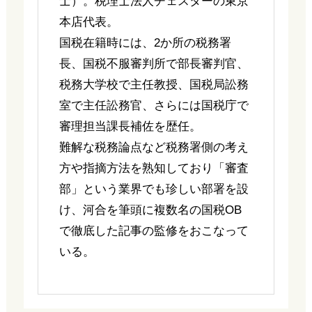
士）。税理士法人チェスターの東京
本店代表。
国税在籍時には、2か所の税務署
長、国税不服審判所で部長審判官、
税務大学校で主任教授、国税局訟務
室で主任訟務官、さらには国税庁で
審理担当課長補佐を歴任。
難解な税務論点など税務署側の考え
方や指摘方法を熟知しており「審査
部」という業界でも珍しい部署を設
け、河合を筆頭に複数名の国税OB
で徹底した記事の監修をおこなって
いる。