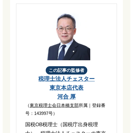
この記事の監修者
税理士法人チェスター
東京本店代表
河合 厚
（
東京税理士会日本橋支部
所属｜登録番
号：143997号）
国税OB税理士（国税庁出身税理