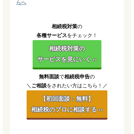
らへ
相続税対策
の
各種サービス
をチェック！
相続税対策の
サービスを見にいく ››
無料面談
で
相続税申告
の
＼
ご相談
をされたい方はこちら！／
【初回面談：無料】
相続税のプロに相談する ››