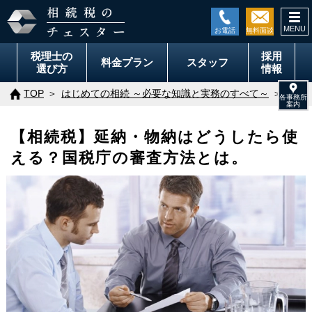
togg
navi
税理士の
採用
料金
プラン
スタッフ
選び方
情報
TOP
はじめての相続 ～必要な知識と実務のすべて～
相続
【相続税】延納・物納はどうしたら使
える？国税庁の審査方法とは。