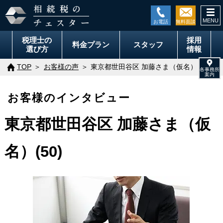
togg
navi
税理士の
採用
料金
プラン
スタッフ
選び方
情報
TOP
お客様の声
東京都世田谷区 加藤さま（仮名）
お客様のインタビュー
東京都世田谷区 加藤さま（仮
名）(50)