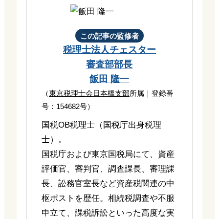
この記事の監修者
税理士法人チェスター
審査部部長
飯田 隆一
（
東京税理士会日本橋支部
所属｜登録番
号：154682号）
国税OB税理士（国税庁出身税理
士）。
国税庁および東京国税局にて、資産
評価官、審判官、調査課長、審理課
長、訟務官室長など資産税関連の中
枢ポストを歴任。相続税調査や不服
申立て、課税訴訟といった高度な実