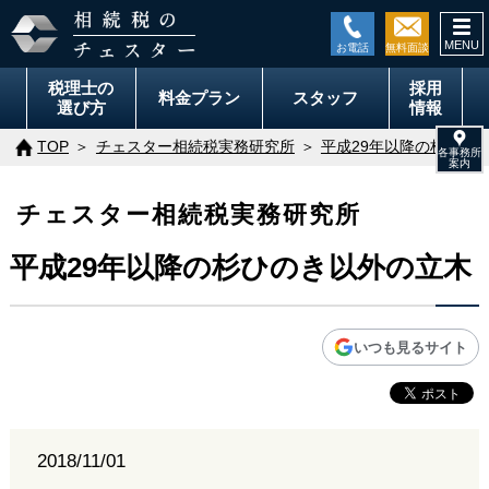
togg
navi
税理士の
採用
料金
プラン
スタッフ
選び方
情報
TOP
チェスター相続税実務研究所
平成29年以降の杉ひの
チェスター相続税実務研究所
平成29年以降の杉ひのき以外の立木
いつも見るサイト
2018/11/01