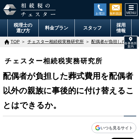
togg
navi
税理士の
採用
料金
プラン
スタッフ
選び方
情報
TOP
チェスター相続税実務研究所
配偶者が負担した葬式費
チェスター相続税実務研究所
配偶者が負担した葬式費用を配偶者
以外の親族に事後的に付け替えるこ
とはできるか。
いつも見るサイト