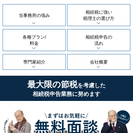
相続税に強い
当事務所の
強み
税理士の
選び方
各種プラン/
相続税申告の
料金
流れ
専門家紹介
会社概要
最大限の節税
を考慮した
相続税申告業務に努めます