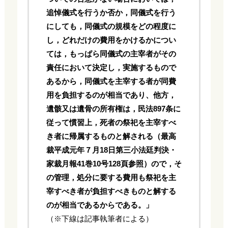
追悼儀式を行うか否か，同儀式を行う
にしても，同儀式の規模をどの程度に
し，どれだけの費用をかけるかについ
ては，もっぱら同儀式の主宰者がその
責任において決定し，実施するもので
あるから，同儀式を主宰する者が同費
用を負担するのが相当であり、他方，
遺骸又は遺骨の所有権は，民法897条に
従って慣習上，死者の祭祀を主宰すべ
き者に帰属するものと解される（最高
裁平成元年７月18日第三小法廷判決・
家裁月報41巻10号128頁参照）ので，そ
の管理，処分に要する費用も祭祀を主
宰すべき者が負担すべきものと解する
のが相当であるからである。」
（※下線は記事執筆者による）