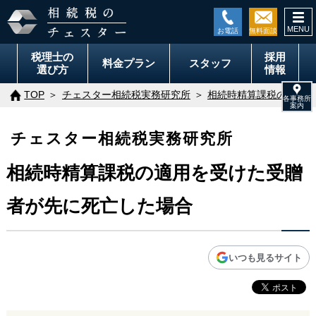
togg
navi
税理士の
採用
料金
プラン
スタッフ
選び方
情報
TOP
チェスター相続税実務研究所
相続時精算課税の適用を
チェスター相続税実務研究所
相続時精算課税の適用を受けた受贈
者が先に死亡した場合
いつも見るサイト