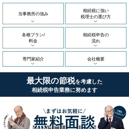
相続税に強い
当事務所の
強み
税理士の
選び方
各種プラン/
相続税申告の
料金
流れ
専門家紹介
会社概要
最大限の節税
を考慮した
相続税申告業務に努めます