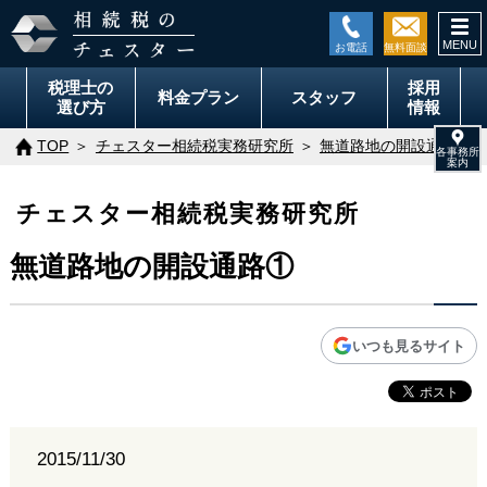
togg
navi
税理士の
採用
料金
プラン
スタッフ
選び方
情報
TOP
チェスター相続税実務研究所
無道路地の開設通路①
チェスター相続税実務研究所
無道路地の開設通路①
いつも見るサイト
2015/11/30