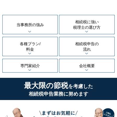
相続税に強い
当事務所の
強み
税理士の
選び方
各種プラン/
相続税申告の
料金
流れ
専門家紹介
会社概要
最大限の節税
を考慮した
相続税申告業務に努めます