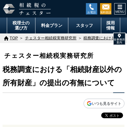
togg
navi
税理士の
採用
料金
プラン
スタッフ
選び方
情報
TOP
チェスター相続税実務研究所
税務調査における「相続
チェスター相続税実務研究所
税務調査における「相続財産以外の
所有財産」の提出の有無について
いつも見るサイト