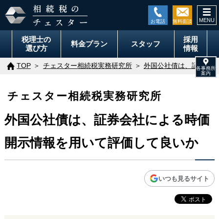
togg
navi
税理士の
採用
料金
プラン
スタッフ
選び方
情報
TOP
チェスター相続税実務研究所
外国公社債は、証券会社
チェスター相続税実務研究所
外国公社債は、証券会社による時価
開示情報を用いて評価して良いか
いつも見るサイト