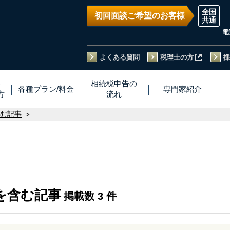
初回面談ご希望のお客様
電
よくある質問
税理士の方
採
い
相続税
申告
の
各種プラン
/
料金
専門家
紹介
方
流れ
含む記事
を含む記事
掲載数 3 件