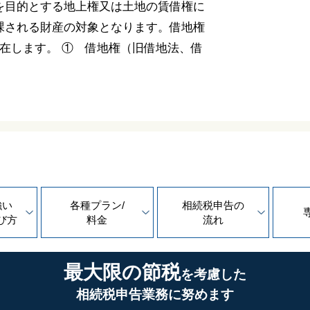
を目的とする地上権又は土地の賃借権に
課される財産の対象となります。借地権
在します。 ① 借地権（旧借地法、借
強い
各種プラン/
相続税申告の
び方
料金
流れ
最大限の節税
を考慮した
相続税申告業務に努めます