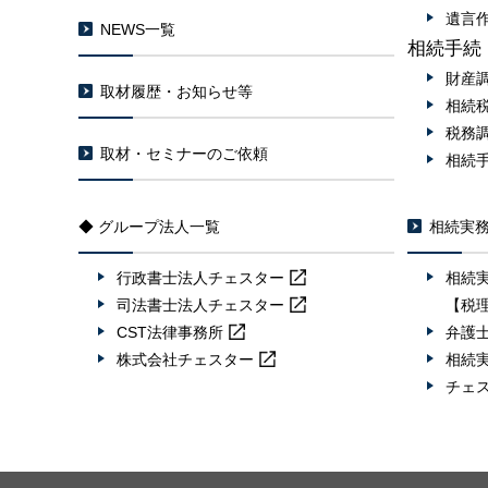
遺言
NEWS一覧
相続手続
財産
取材履歴・お知らせ等
相続
税務
取材・セミナーのご依頼
相続
◆ グループ法人一覧
相続実
行政書士法人
チェスター
相続
司法書士法人
チェスター
【税
CST法律事務所
弁護
株式会社
チェスター
相続
チェ