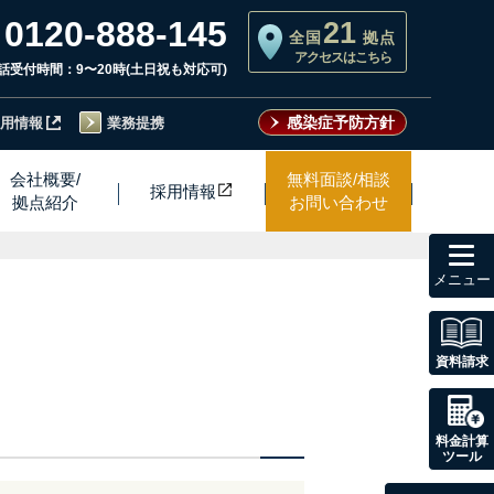
0120-888-145
21
全国
拠点
アクセスはこちら
話受付時間：9〜20時(土日祝も対応可)
感染症予防方針
用情報
業務提携
会社概要/
無料面談/相談
採用情
報
拠点紹介
お問い合わせ
toggl
navig
資料請求
料金計算
ツール