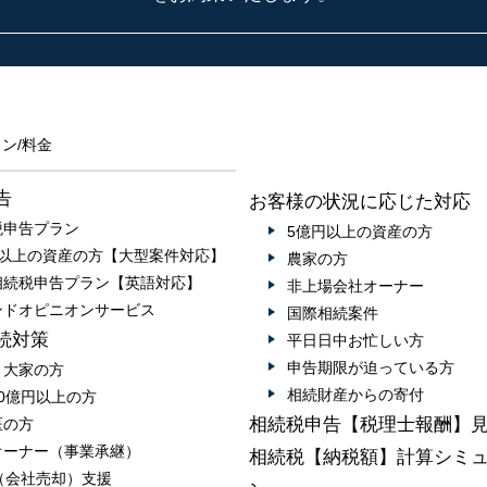
ン/料金
告
お客様の状況に応じた対応
税申告プラン
5億円以上の資産の方
円以上の資産の方【大型案件対応】
農家の方
相続税申告プラン【英語対応】
非上場会社オーナー
ンドオピニオンサービス
国際相続案件
続対策
平日日中お忙しい方
申告期限が迫っている方
・大家の方
相続財産からの寄付
0億円以上の方
相続税申告【税理士報酬】
医の方
オーナー（事業承継）
相続税【納税額】計算シミ
A（会社売却）支援