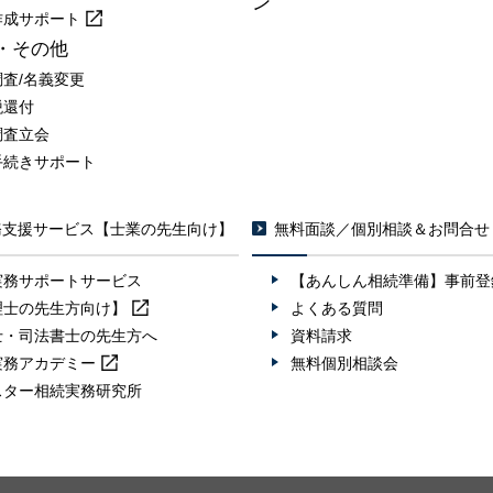
ン
作成
サポート
・その他
調査/名義変更
税還付
調査立会
手続きサポート
務支援サービス【士業の先生向け】
無料面談／個別相談＆お問合せ
実務サポートサービス
【あんしん相続準備】事前登
理士の先生方向け】
よくある質問
士・司法書士の先生方へ
資料請求
実務
アカデミー
無料個別相談会
スター相続実務研究所