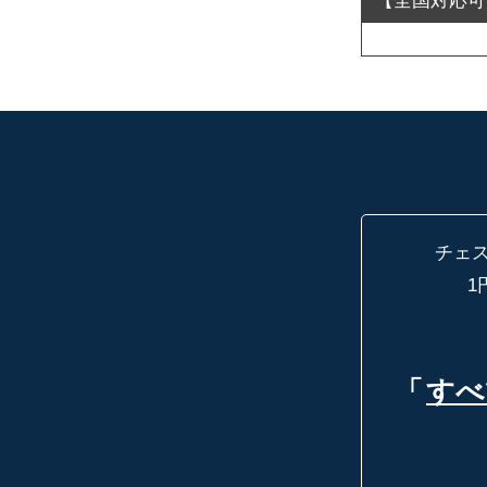
チェ
1
「
すべ