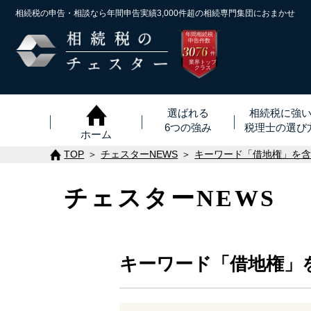
相続税の申告・相談なら年間申告実績3,000件超の
相続専門集団におまかせ
年間相続税
申告件数
3076
※
件
業界トップ
クラス
選ばれる
相続税に強
6つの強み
税理士
の
選び
ホーム
TOP
チェスターNEWS
キーワード「借地権」を
チェスターNEWS
キーワード「借地権」