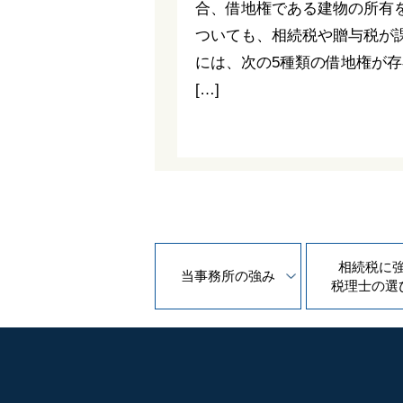
合、借地権である建物の所有
ついても、相続税や贈与税が
には、次の5種類の借地権が存
[…]
相続税に
当事務所の
強み
税理士の
選