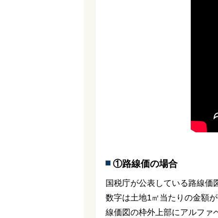
①路線価の場合
国税庁が公表している路線価
数字は土地1㎡当たりの金額
線価図の枠外上部にアルファ