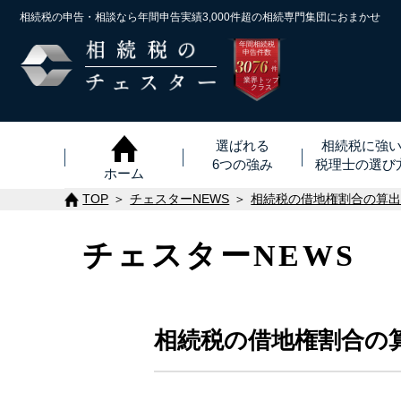
相続税の申告・相談なら年間申告実績3,000件超の
相続専門集団におまかせ
年間相続税
申告件数
3076
※
件
業界トップ
クラス
選ばれる
相続税に強
6つの強み
税理士
の
選び
ホーム
TOP
チェスターNEWS
相続税の借地権割合の算
チェスターNEWS
相続税の借地権割合の