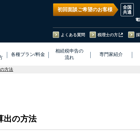
初回面談ご希望のお客様
電
よくある質問
税理士の方
採
い
相続税
申告
の
各種プラン
/
料金
専門家
紹介
方
流れ
出の方法
算出の方法