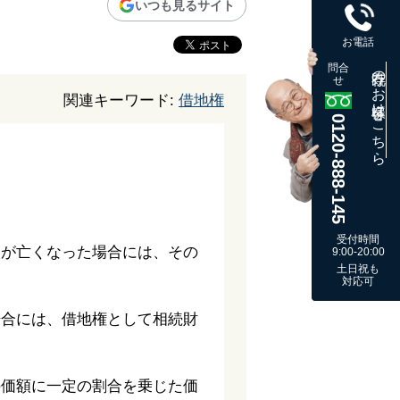
いつも見るサイト
お電話
問合
既存のお客様はこちら
せ
関連キーワード:
借地権
0120-888-145
受付時間
人が亡くなった場合には、その
9:00-20:00
土日祝も
対応可
場合には、借地権として相続財
の価額に一定の割合を乗じた価