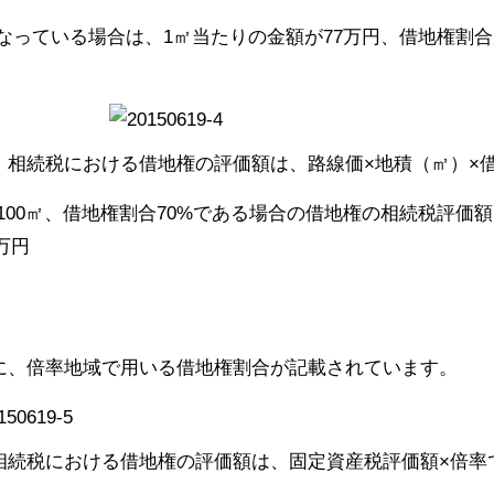
となっている場合は、1㎡当たりの金額が77万円、借地権割合
、相続税における借地権の評価額は、路線価×地積（㎡）×
積100㎡、借地権割合70%である場合の借地権の相続税評価額
0万円
に、倍率地域で用いる借地権割合が記載されています。
相続税における借地権の評価額は、固定資産税評価額×倍率