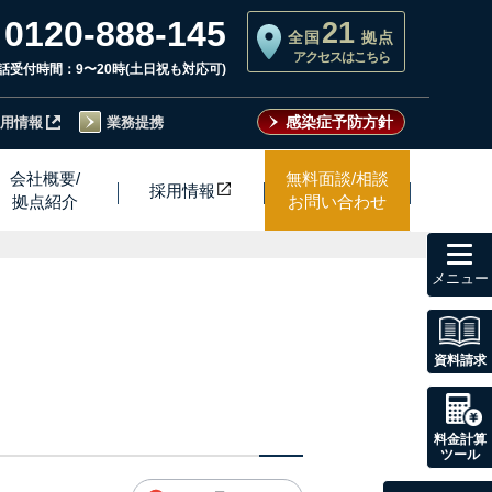
0120-888-145
21
全国
拠点
アクセスはこちら
話受付時間：9〜20時(土日祝も対応可)
感染症予防方針
用情報
業務提携
会社概要/
無料面談/相談
採用情
報
拠点紹介
お問い合わせ
toggl
navig
資料請求
料金計算
ツール