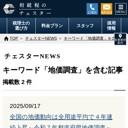
togg
navi
税理士の
採用
料金
プラン
スタッフ
選び方
情報
TOP
チェスターNEWS
キーワード「地価調査」を含む記事
チェスターNEWS
キーワード「地価調査」を含む記事
掲載数 2 件
2025/09/17
全国の地価動向は全用途平均で４年連
続上昇～令和７年都道府県地価調査～