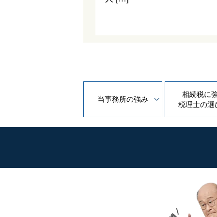
相続税に
当事務所の
強み
税理士の
選