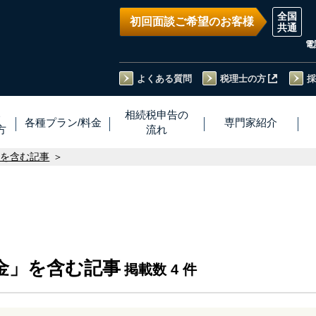
初回面談ご希望のお客様
電
よくある質問
税理士の方
採
い
相続税
申告
の
各種プラン
/
料金
専門家
紹介
方
流れ
」を含む記事
金」を含む記事
掲載数 4 件