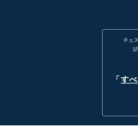
チェ
1
「
すべ