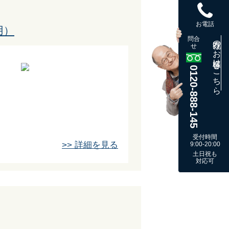
お電話
用）
問合
既存のお客様はこちら
せ
0120-888-145
受付時間
>> 詳細を見る
9:00-20:00
土日祝も
対応可