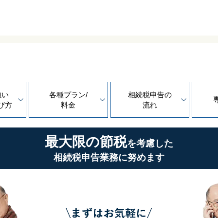
強い
各種プラン/
相続税申告の
び方
料金
流れ
最大限の節税
を考慮した
相続税申告業務に努めます