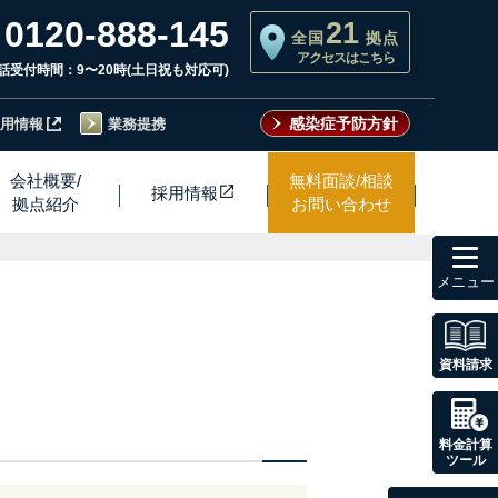
0120-888-145
21
全国
拠点
アクセスはこちら
話受付時間：9〜20時(土日祝も対応可)
感染症予防方針
用情報
業務提携
会社概要/
無料面談/相談
採用情
報
拠点紹介
お問い合わせ
toggl
navig
資料請求
料金計算
ツール