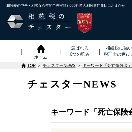
相続税の申告・相談なら年間申告実績3,000件超の
相続専門集団におまかせ
年間相続税
申告件数
3076
※
件
業界トップ
クラス
選ばれる
相続税に強
6つの強み
税理士
の
選び
ホーム
TOP
チェスターNEWS
キーワード「死亡保険金
チェスターNEWS
キーワード「死亡保険