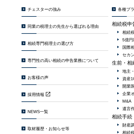
チェスターの強み
各種プラ
相続税申
同業の税理士の先生から選ばれる理由
相続
5億
相続専門税理士の選び方
国際
セカ
専門性の高い相続の申告業務について
生前・相
地主
お客様の声
資産1
開業
企業
採用情報
M&
遺言
NEWS一覧
相続手続
財産
取材履歴・お知らせ等
相続