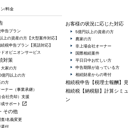
ン/料金
告
お客様の状況に応じた対応
税申告プラン
5億円以上の資産の方
円以上の資産の方【大型案件対応】
農家の方
相続税申告プラン【英語対応】
非上場会社オーナー
ンドオピニオンサービス
国際相続案件
続対策
平日日中お忙しい方
申告期限が迫っている方
・大家の方
相続財産からの寄付
0億円以上の方
相続税申告【税理士報酬】
医の方
オーナー（事業承継）
相続税【納税額】計算シミ
A（会社売却）支援
ン
作成
サポート
・その他
調査/名義変更
税還付