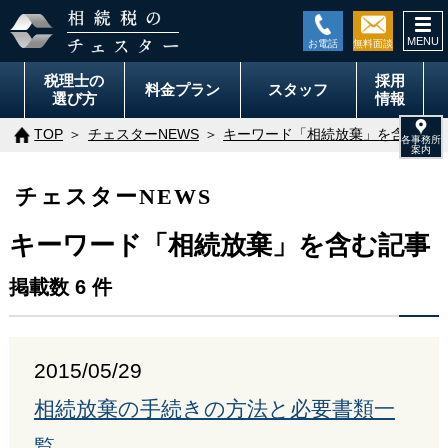
togg
navi
税理士の
採用
料金
プラン
スタッフ
選び方
情報
TOP
チェスターNEWS
キーワード「相続放棄」を含む記事
チェスターNEWS
キーワード「相続放棄」を含む記事
掲載数 6 件
2015/05/29
相続放棄の手続きの方法と必要書類一
覧