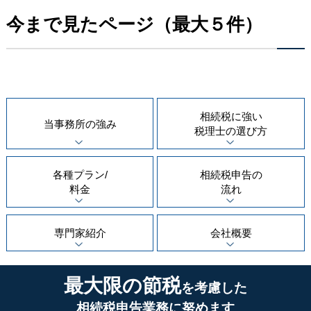
今まで見たページ（最大５件）
相続税に強い
当事務所の
強み
税理士の
選び方
各種プラン/
相続税申告の
料金
流れ
専門家紹介
会社概要
最大限の節税
を考慮した
相続税申告業務に努めます