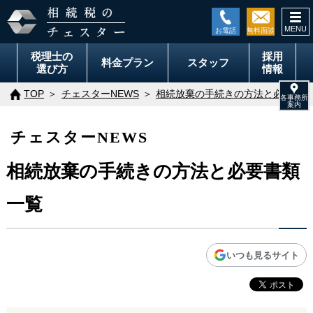
togg
navi
税理士の
採用
料金
プラン
スタッフ
選び方
情報
TOP
チェスターNEWS
相続放棄の手続きの方法と必要書類
チェスターNEWS
相続放棄の手続きの方法と必要書類
一覧
いつも見るサイト