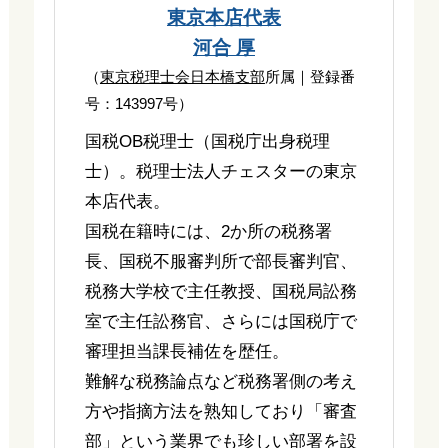
東京本店代表
河合 厚
（
東京税理士会日本橋支部
所属｜登録番
号：143997号）
国税OB税理士（国税庁出身税理
士）。税理士法人チェスターの東京
本店代表。
国税在籍時には、2か所の税務署
長、国税不服審判所で部長審判官、
税務大学校で主任教授、国税局訟務
室で主任訟務官、さらには国税庁で
審理担当課長補佐を歴任。
難解な税務論点など税務署側の考え
方や指摘方法を熟知しており「審査
部」という業界でも珍しい部署を設