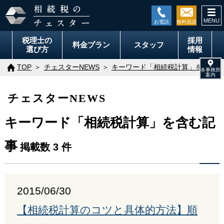
togg
navi
税理士の
採用
料金
プラン
スタッフ
選び方
情報
TOP
チェスターNEWS
キーワード「相続税計算」を含む記
チェスターNEWS
キーワード「相続税計算」を含む記
事
掲載数 3 件
2015/06/30
【相続税計算のコツと具体的方法】順