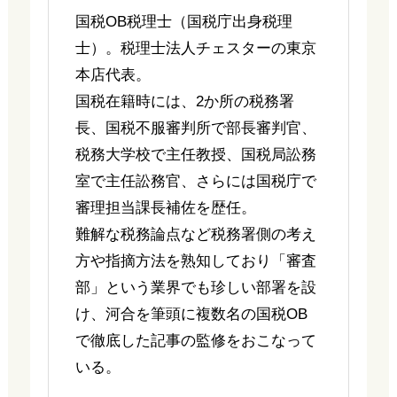
国税OB税理士（国税庁出身税理
士）。税理士法人チェスターの東京
本店代表。
国税在籍時には、2か所の税務署
長、国税不服審判所で部長審判官、
税務大学校で主任教授、国税局訟務
室で主任訟務官、さらには国税庁で
審理担当課長補佐を歴任。
難解な税務論点など税務署側の考え
方や指摘方法を熟知しており「審査
部」という業界でも珍しい部署を設
け、河合を筆頭に複数名の国税OB
で徹底した記事の監修をおこなって
いる。