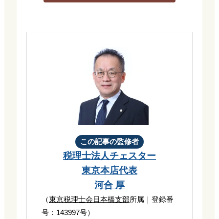
この記事の監修者
税理士法人チェスター
東京本店代表
河合 厚
（
東京税理士会日本橋支部
所属｜登録番
号：143997号）