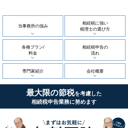
相続税に強い
当事務所の
強み
税理士の
選び方
各種プラン/
相続税申告の
料金
流れ
専門家紹介
会社概要
最大限の節税
を考慮した
相続税申告業務に努めます