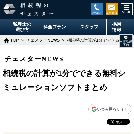
togg
navi
税理士の
採用
料金
プラン
スタッフ
選び方
情報
TOP
チェスターNEWS
相続税の計算が1分でできる無料シ
チェスターNEWS
相続税の計算が1分でできる無料シ
ミュレーションソフトまとめ
いつも見るサイト