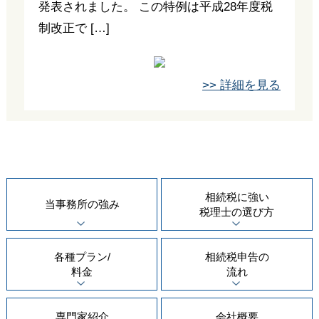
発表されました。 この特例は平成28年度税
制改正で […]
>> 詳細を見る
相続税に強い
当事務所の
強み
税理士の
選び方
各種プラン/
相続税申告の
料金
流れ
専門家紹介
会社概要