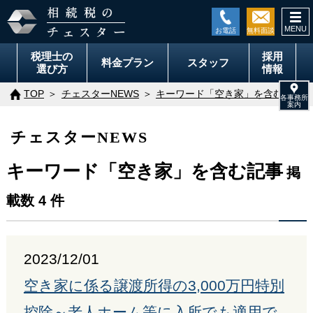
togg
navi
税理士の
採用
料金
プラン
スタッフ
選び方
情報
TOP
チェスターNEWS
キーワード「空き家」を含む記事
チェスターNEWS
キーワード「空き家」を含む記事
掲
載数 4 件
2023/12/01
空き家に係る譲渡所得の3,000万円特別
控除～老人ホーム等に入所でも適用で