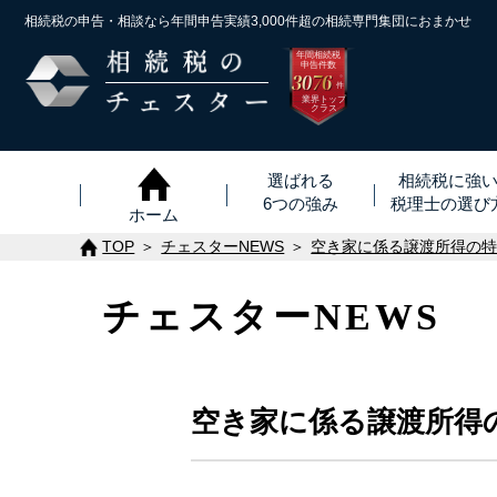
相続税の申告・相談なら年間申告実績3,000件超の
相続専門集団におまかせ
年間相続税
申告件数
3076
※
件
業界トップ
クラス
選ばれる
相続税に強
6つの強み
税理士
の
選び
ホーム
TOP
チェスターNEWS
空き家に係る譲渡所得の
チェスターNEWS
空き家に係る譲渡所得