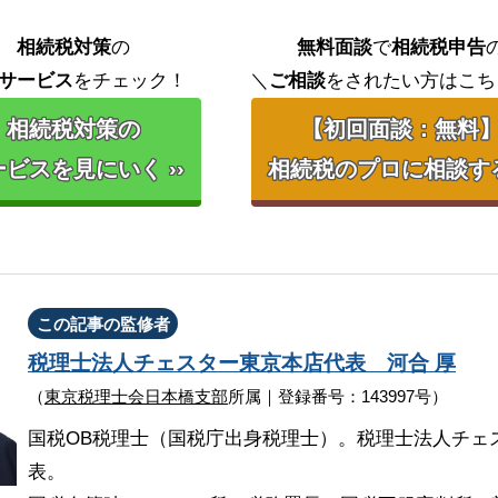
相続税対策
の
無料面談
で
相続税申告
サービス
をチェック！
＼
ご相談
をされたい方はこち
相続税対策の
【初回面談：無料
ビスを見にいく ››
相続税のプロに相談する 
この記事の監修者
税理士法人チェスター
東京本店代表
河合 厚
（
東京税理士会日本橋支部
所属｜登録番号：143997号）
国税OB税理士（国税庁出身税理士）。税理士法人チェ
表。