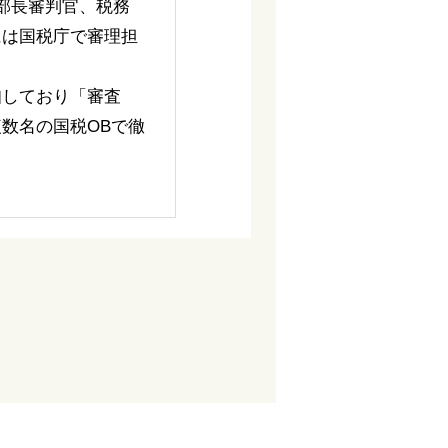
部長審判官、税務
には国税庁で審理担
知しており「審査
数名の国税OBで徹