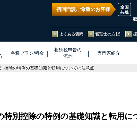
初回面談ご希望のお客様
電
よくある質問
税理士の方
採
い
相続税
申告
の
各種プラン
/
料金
専門家
紹介
方
流れ
特別控除の特例の基礎知識と転用についての注意点
の特別控除の特例の基礎知識と転用に