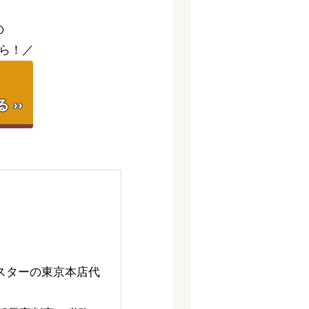
の
ら！／
】
››
スターの東京本店代