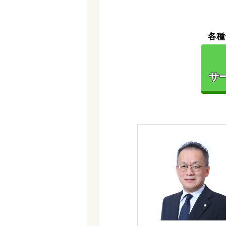
各種
サー