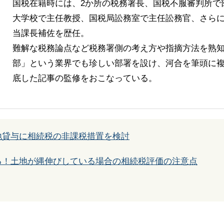
国税在籍時には、2か所の税務署長、国税不服審判所で
大学校で主任教授、国税局訟務室で主任訟務官、さら
当課長補佐を歴任。
難解な税務論点など税務署側の考え方や指摘方法を熟
部」という業界でも珍しい部署を設け、河合を筆頭に複
底した記事の監修をおこなっている。
地貸与に相続税の非課税措置を検討
る！土地が縄伸びしている場合の相続税評価の注意点