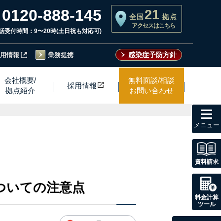
0120-888-145
21
全国
拠点
アクセスはこちら
話受付時間：9〜20時(土日祝も対応可)
感染症予防方針
用情報
業務提携
会社概要/
無料面談/相談
採用情
報
拠点紹介
お問い合わせ
toggl
navig
資料請求
ついての注意点
料金計算
ツール