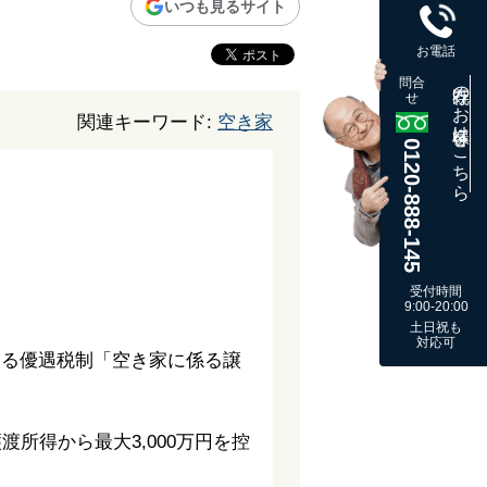
いつも見るサイト
お電話
問合
既存のお客様はこちら
せ
関連キーワード:
空き家
0120-888-145
受付時間
9:00-20:00
土日祝も
対応可
きる優遇税制「空き家に係る譲
所得から最大3,000万円を控