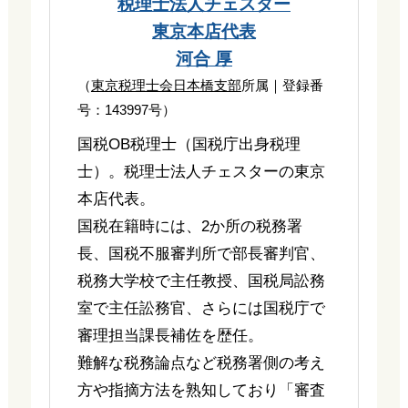
税理士法人チェスター
東京本店代表
河合 厚
（
東京税理士会日本橋支部
所属｜登録番
号：143997号）
国税OB税理士（国税庁出身税理
士）。税理士法人チェスターの東京
本店代表。
国税在籍時には、2か所の税務署
長、国税不服審判所で部長審判官、
税務大学校で主任教授、国税局訟務
室で主任訟務官、さらには国税庁で
審理担当課長補佐を歴任。
難解な税務論点など税務署側の考え
方や指摘方法を熟知しており「審査