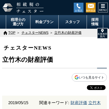
togg
navi
税理士の
採用
料金
プラン
スタッフ
選び方
情報
TOP
チェスターNEWS
立竹木の財産評価
チェスターNEWS
立竹木の財産評価
いつも見るサイト
2019/05/15
関連キーワード:
財産評価
立竹木