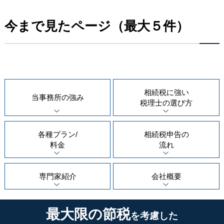
今まで見たページ（最大５件）
相続税に強い
当事務所の
強み
税理士の
選び方
各種プラン/
相続税申告の
料金
流れ
専門家紹介
会社概要
最大限の節税
を考慮した