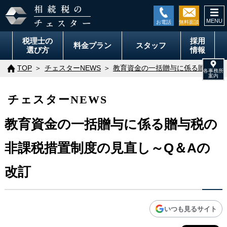
togg
navi
税理士の
採用
料金
プラン
スタッフ
選び方
情報
TOP
チェスターNEWS
教育資金の一括贈与に係る贈与税の
チェスターNEWS
教育資金の一括贈与に係る贈与税の
非課税措置制度の見直し～Q＆Aの
改訂
いつも見るサイト