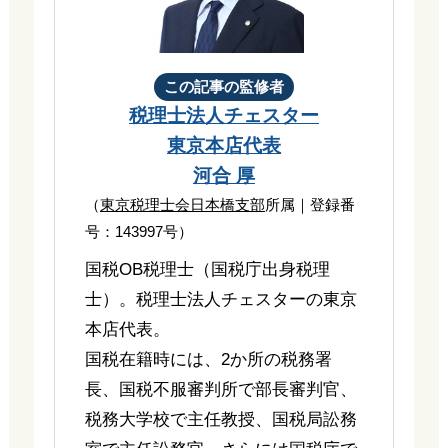
この記事の監修者
税理士法人チェスター
東京本店代表
河合 厚
（
東京税理士会日本橋支部
所属｜登録番
号：143997号）
国税OB税理士（国税庁出身税理
士）。税理士法人チェスターの東京
本店代表。
国税在籍時には、2か所の税務署
長、国税不服審判所で部長審判官、
税務大学校で主任教授、国税局訟務