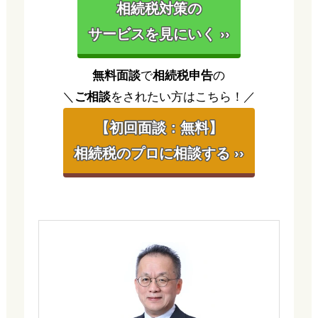
相続税対策の
サービスを見にいく ››
無料面談
で
相続税申告
の
＼
ご相談
をされたい方はこちら！／
【初回面談：無料】
相続税のプロに相談する ››