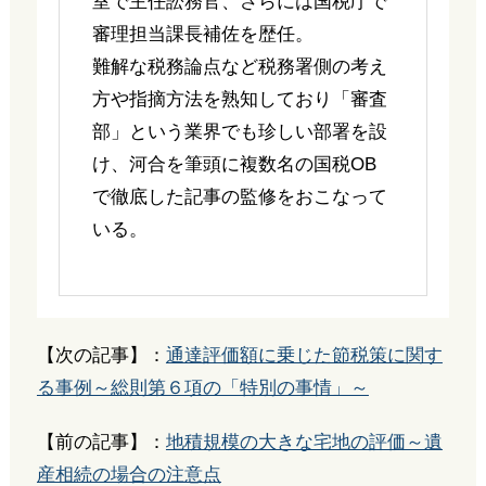
室で主任訟務官、さらには国税庁で
審理担当課長補佐を歴任。
難解な税務論点など税務署側の考え
方や指摘方法を熟知しており「審査
部」という業界でも珍しい部署を設
け、河合を筆頭に複数名の国税OB
で徹底した記事の監修をおこなって
いる。
【次の記事】：
通達評価額に乗じた節税策に関す
る事例～総則第６項の「特別の事情」～
【前の記事】：
地積規模の大きな宅地の評価～遺
産相続の場合の注意点