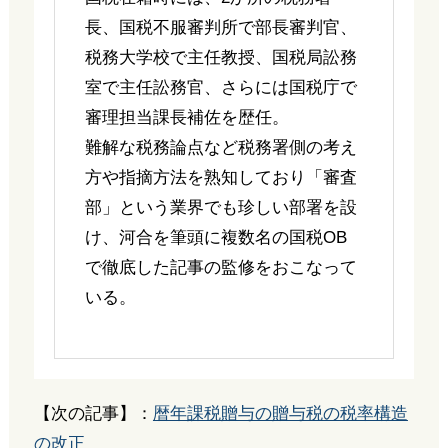
長、国税不服審判所で部長審判官、
税務大学校で主任教授、国税局訟務
室で主任訟務官、さらには国税庁で
審理担当課長補佐を歴任。
難解な税務論点など税務署側の考え
方や指摘方法を熟知しており「審査
部」という業界でも珍しい部署を設
け、河合を筆頭に複数名の国税OB
で徹底した記事の監修をおこなって
いる。
【次の記事】：
暦年課税贈与の贈与税の税率構造
の改正