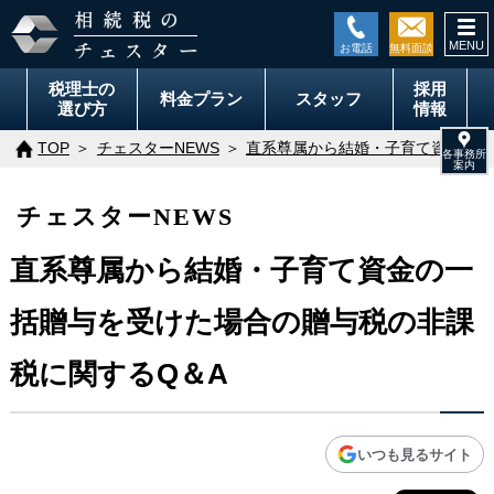
togg
navi
税理士の
採用
料金
プラン
スタッフ
選び方
情報
TOP
チェスターNEWS
直系尊属から結婚・子育て資金の一
チェスターNEWS
直系尊属から結婚・子育て資金の一
括贈与を受けた場合の贈与税の非課
税に関するQ＆A
いつも見るサイト