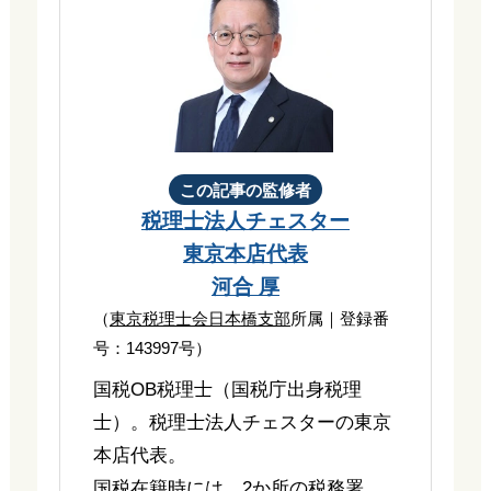
この記事の監修者
税理士法人チェスター
東京本店代表
河合 厚
（
東京税理士会日本橋支部
所属｜登録番
号：143997号）
国税OB税理士（国税庁出身税理
士）。税理士法人チェスターの東京
本店代表。
国税在籍時には、2か所の税務署