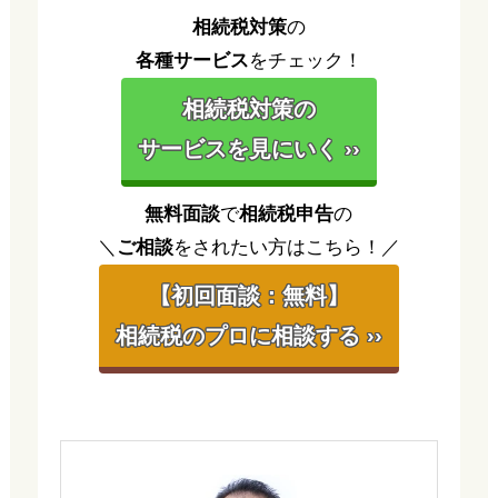
相続税対策
の
各種サービス
をチェック！
相続税対策の
サービスを見にいく ››
無料面談
で
相続税申告
の
＼
ご相談
をされたい方はこちら！／
【初回面談：無料】
相続税のプロに相談する ››