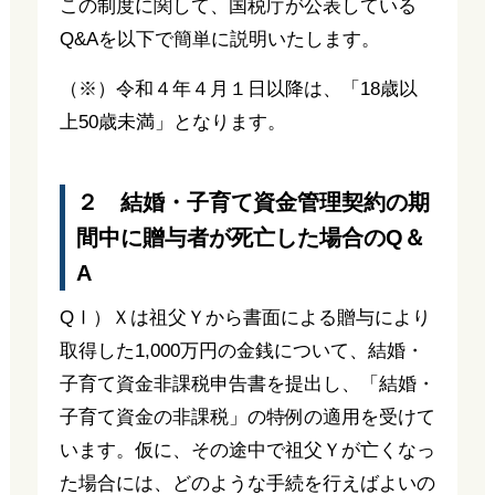
この制度に関して、国税庁が公表している
Q&Aを以下で簡単に説明いたします。
（※）令和４年４月１日以降は、「18歳以
上50歳未満」となります。
２ 結婚・子育て資金管理契約の期
間中に贈与者が死亡した場合のQ＆
A
QⅠ）Ｘは祖父Ｙから書面による贈与により
取得した1,000万円の金銭について、結婚・
子育て資金非課税申告書を提出し、「結婚・
子育て資金の非課税」の特例の適用を受けて
います。仮に、その途中で祖父Ｙが亡くなっ
た場合には、どのような手続を行えばよいの