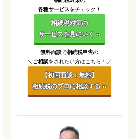
相続税対策
の
各種サービス
をチェック！
相続税対策の
サービスを見にいく ››
無料面談
で
相続税申告
の
＼
ご相談
をされたい方はこちら！／
【初回面談：無料】
相続税のプロに相談する ››