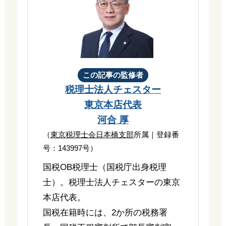
この記事の監修者
税理士法人チェスター
東京本店代表
河合 厚
（
東京税理士会日本橋支部
所属｜登録番
号：143997号）
国税OB税理士（国税庁出身税理
士）。税理士法人チェスターの東京
本店代表。
国税在籍時には、2か所の税務署