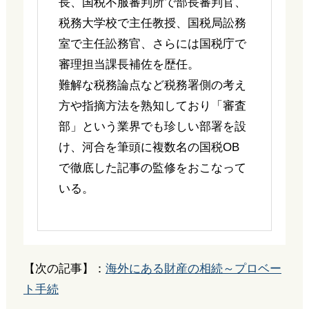
長、国税不服審判所で部長審判官、
税務大学校で主任教授、国税局訟務
室で主任訟務官、さらには国税庁で
審理担当課長補佐を歴任。
難解な税務論点など税務署側の考え
方や指摘方法を熟知しており「審査
部」という業界でも珍しい部署を設
け、河合を筆頭に複数名の国税OB
で徹底した記事の監修をおこなって
いる。
【次の記事】：
海外にある財産の相続～プロベー
ト手続