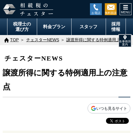
togg
navi
税理士の
採用
料金
プラン
スタッフ
選び方
情報
TOP
チェスターNEWS
譲渡所得に関する特例適用上の注意
チェスターNEWS
譲渡所得に関する特例適用上の注意
点
いつも見るサイト