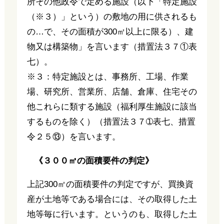
所その他政令で定める施設（以下「特定施設
（※３）」という）の敷地の用に供されるも
の…で、その面積が300㎡以上に限る）、建
物又は構築物」を言います（措置法３７①表
七）。
※３：特定施設とは、事務所、工場、作業
場、研究所、営業所、店舗、倉庫、住宅その
他これらに類する施設（福利厚生施設に該当
するものを除く）（措置法３７➀表七、措置
令２５⑬）を言います。
《３００㎡の面積要件の判定》
上記300㎡の面積要件の判定ですが、買換資
産が土地等である場合には、その取得した土
地等毎に行います。というのも、取得した土