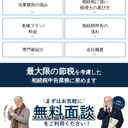
相続税に強い
当事務所の
強み
税理士の
選び方
各種プラン/
相続税申告の
料金
流れ
専門家紹介
会社概要
最大限の節税
を考慮した
相続税申告業務に努めます