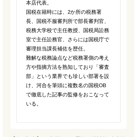
本店代表。
国税在籍時には、2か所の税務署
長、国税不服審判所で部長審判官、
税務大学校で主任教授、国税局訟務
室で主任訟務官、さらには国税庁で
審理担当課長補佐を歴任。
難解な税務論点など税務署側の考え
方や指摘方法を熟知しており「審査
部」という業界でも珍しい部署を設
け、河合を筆頭に複数名の国税OB
で徹底した記事の監修をおこなって
いる。