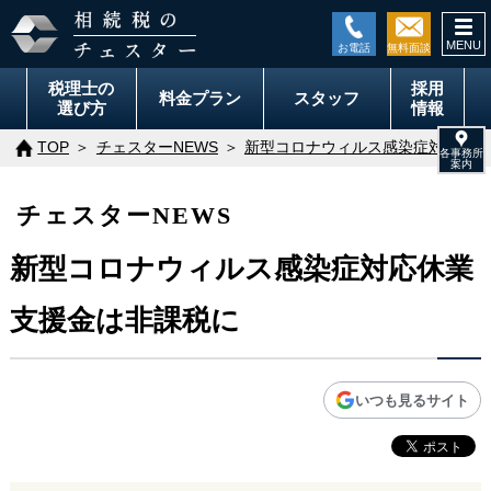
togg
navi
税理士の
採用
料金
プラン
スタッフ
選び方
情報
TOP
チェスターNEWS
新型コロナウィルス感染症対応休業
チェスターNEWS
新型コロナウィルス感染症対応休業
支援金は非課税に
いつも見るサイト