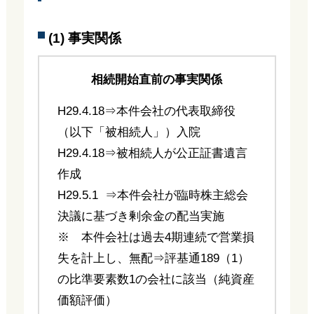
(1) 事実関係
相続開始直前の事実関係
H29.4.18⇒本件会社の代表取締役
（以下「被相続人」）入院
H29.4.18⇒被相続人が公正証書遺言
作成
H29.5.1 ⇒本件会社が臨時株主総会
決議に基づき剰余金の配当実施
※ 本件会社は過去4期連続で営業損
失を計上し、無配⇒評基通189（1）
の比準要素数1の会社に該当（純資産
価額評価）