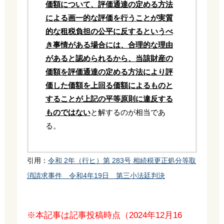
価額について、評価通達の定める方法
による画一的な評価を行うことが実質
的な租税負担の公平に反するというべ
き事情がある場合には、合理的な理由
があると認められるから、当該財産の
価額を評価通達の定める方法により評
価した価額を上回る価額によるものと
することが上記の平等原則に違反する
ものではない
と解するのが相当であ
る。
引用：
令和 2年（行ヒ）第 283号 相続税更正処分等取
消請求事件 令和4年19日 第三小法廷判決
※本記事は記事投稿時点（2024年12月16