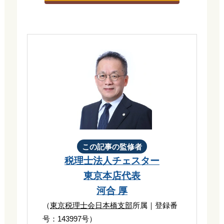
この記事の監修者
税理士法人チェスター
東京本店代表
河合 厚
（
東京税理士会日本橋支部
所属｜登録番
号：143997号）