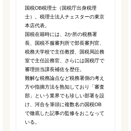
国税OB税理士（国税庁出身税理
士）。税理士法人チェスターの東京
本店代表。
国税在籍時には、2か所の税務署
長、国税不服審判所で部長審判官、
税務大学校で主任教授、国税局訟務
室で主任訟務官、さらには国税庁で
審理担当課長補佐を歴任。
難解な税務論点など税務署側の考え
方や指摘方法を熟知しており「審査
部」という業界でも珍しい部署を設
け、河合を筆頭に複数名の国税OB
で徹底した記事の監修をおこなって
いる。