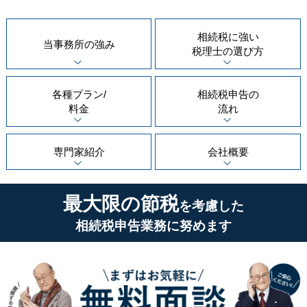
相続税に強い
当事務所の
強み
税理士の
選び方
各種プラン/
相続税申告の
料金
流れ
専門家紹介
会社概要
最大限の節税
を考慮した
相続税申告業務に努めます