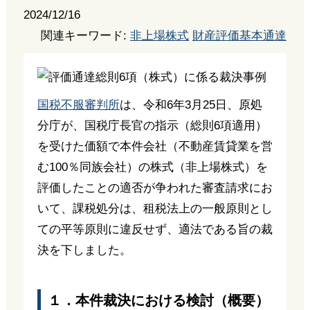
2024/12/16
関連キーワード:
非上場株式
財産評価基本通達
国税不服審判所
は、令和6年3月25日、原処
分庁が、国税庁長官の指示（総則6項適用）
を受けた価額で本件会社（不動産賃貸業を営
む100％同族会社）の株式（非上場株式）を
評価したことの適否が争われた審査請求にお
いて、課税処分は、租税法上の一般原則とし
ての平等原則に違反せず、適法である旨の裁
決を下しました。
１．本件裁決における検討（概要）