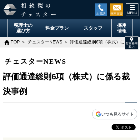
togg
navi
税理士の
採用
料金
プラン
スタッフ
選び方
情報
TOP
チェスターNEWS
評価通達総則6項（株式）に係る裁
チェスターNEWS
評価通達総則6項（株式）に係る裁
決事例
いつも見るサイト