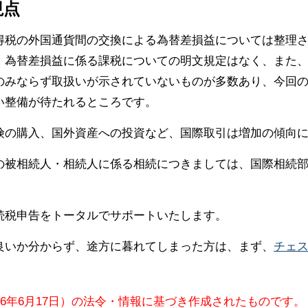
視点
得税の外国通貨間の交換による為替差損益については整理
、為替差損益に係る課税についての明文規定はなく、また
のみならず取扱いが示されていないものが多数あり、今回
い整備が待たれるところです。
険の購入、国外資産への投資など、国際取引は増加の傾向
の被相続人・相続人に係る相続につきましては、国際相続
続税申告をトータルでサポートいたします。
良いか分からず、途方に暮れてしまった方は、まず、
チェ
26年6月17日）の法令・情報に基づき作成されたものです。