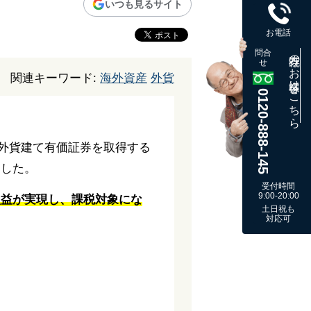
いつも見るサイト
お電話
問合
既存のお客様はこちら
せ
関連キーワード:
海外資産
外貨
0120-888-145
や外貨建て有価証券を取得する
ました。
受付時間
9:00-20:00
損益が実現し、課税対象にな
土日祝も
対応可