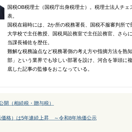
国税OB税理士（国税庁出身税理士）。税理士法人チェ
表。
国税在籍時には、2か所の税務署長、国税不服審判所で
大学校で主任教授、国税局訟務室で主任訟務官、さら
当課長補佐を歴任。
難解な税務論点など税務署側の考え方や指摘方法を熟
部」という業界でも珍しい部署を設け、河合を筆頭に複
底した記事の監修をおこなっている。
価公開（相続税・贈与税）
価格）は5年連続上昇 ～令和8年地価公示