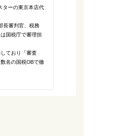
スターの東京本店代
部長審判官、税務
には国税庁で審理担
知しており「審査
数名の国税OBで徹