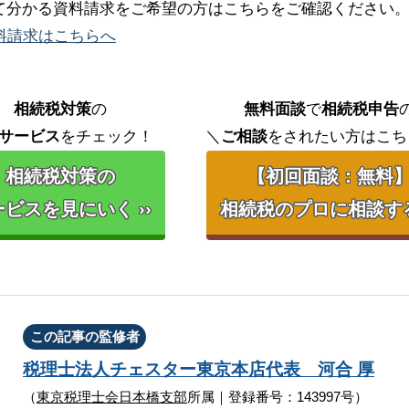
て分かる資料請求をご希望の方はこちらをご確認ください
料請求はこちらへ
相続税対策
の
無料面談
で
相続税申告
サービス
をチェック！
＼
ご相談
をされたい方はこち
相続税対策の
【初回面談：無料
ビスを見にいく ››
相続税のプロに相談する 
この記事の監修者
税理士法人チェスター
東京本店代表
河合 厚
（
東京税理士会日本橋支部
所属｜登録番号：143997号）