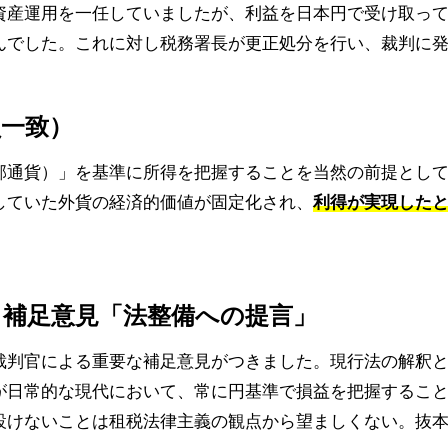
資産運用を一任していましたが、利益を日本円で受け取っ
んでした。これに対し税務署長が更正処分を行い、裁判に
員一致）
邦通貨）」を基準に所得を把握することを当然の前提とし
していた外貨の経済的価値が固定化され、
利得が実現した
る補足意見「法整備への提言」
裁判官による重要な補足意見がつきました。現行法の解釈
が日常的な現代において、常に円基準で損益を把握するこ
設けないことは租税法律主義の観点から望ましくない。抜