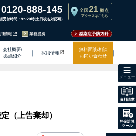
0120-888-145
21
全国
拠点
アクセスはこちら
話受付時間：9〜20時(土日祝も対応可)
感染症予防方針
用情報
業務提携
会社概要/
無料面談/相談
採用情
報
拠点紹介
お問い合わせ
toggl
navig
資料請求
確定（上告棄却）
料金計算
ツール