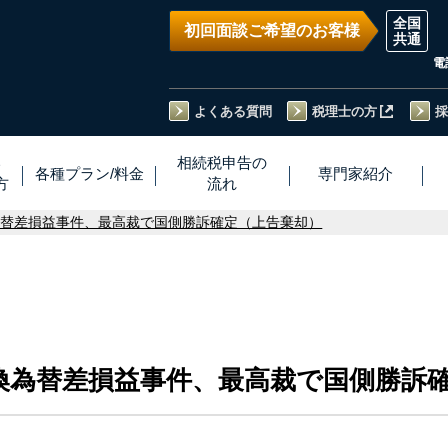
初回面談ご希望のお客様
電
よくある質問
税理士の方
採
い
相続税
申告
の
各種プラン
/
料金
専門家
紹介
方
流れ
為替差損益事件、最高裁で国側勝訴確定（上告棄却）
換為替差損益事件、最高裁で国側勝訴