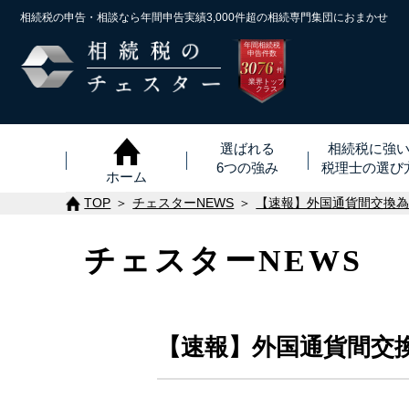
相続税の申告・相談なら年間申告実績3,000件超の
相続専門集団におまかせ
年間相続税
申告件数
3076
※
件
業界トップ
クラス
選ばれる
相続税に強
6つの強み
税理士
の
選び
ホーム
TOP
チェスターNEWS
【速報】外国通貨間交換
チェスターNEWS
【速報】外国通貨間交