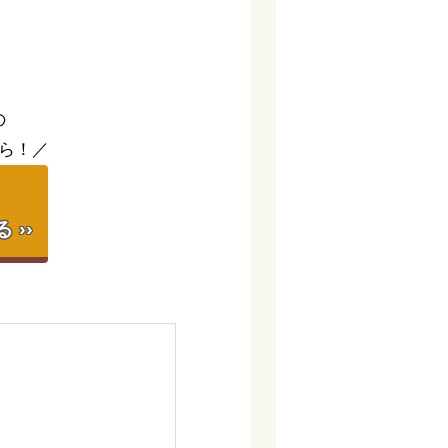
。
の
ら！／
】
››