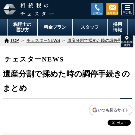
togg
navi
税理士の
採用
料金
プラン
スタッフ
選び方
情報
TOP
チェスターNEWS
遺産分割で揉めた時の調停手続きの
チェスターNEWS
遺産分割で揉めた時の調停手続きの
まとめ
いつも見るサイト