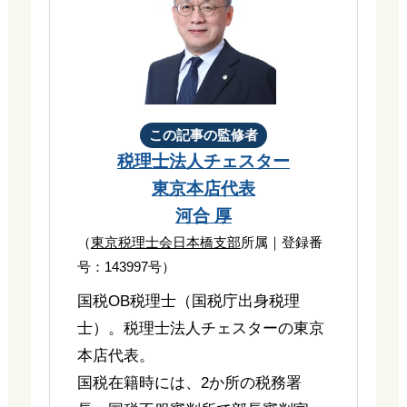
この記事の監修者
税理士法人チェスター
東京本店代表
河合 厚
（
東京税理士会日本橋支部
所属｜登録番
号：143997号）
国税OB税理士（国税庁出身税理
士）。税理士法人チェスターの東京
本店代表。
国税在籍時には、2か所の税務署