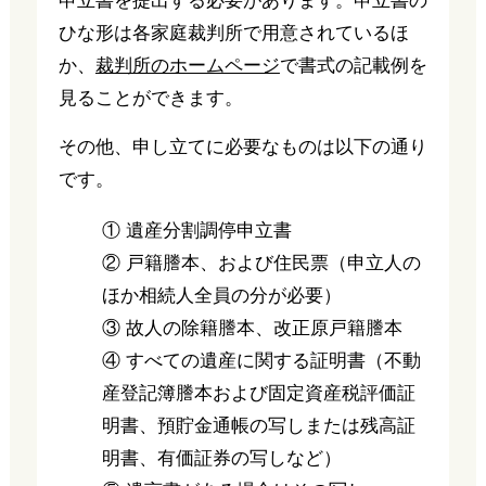
申立書を提出する必要があります。申立書の
ひな形は各家庭裁判所で用意されているほ
か、
裁判所のホームページ
で書式の記載例を
見ることができます。
その他、申し立てに必要なものは以下の通り
です。
① 遺産分割調停申立書
② 戸籍謄本、および住民票（申立人の
ほか相続人全員の分が必要）
③ 故人の除籍謄本、改正原戸籍謄本
④ すべての遺産に関する証明書（不動
産登記簿謄本および固定資産税評価証
明書、預貯金通帳の写しまたは残高証
明書、有価証券の写しなど）