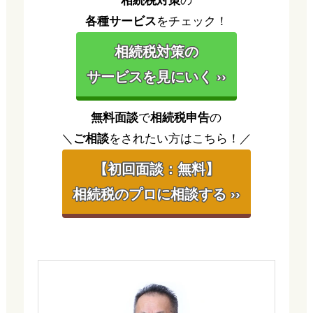
相続税対策
の
各種サービス
をチェック！
相続税対策の
サービスを見にいく ››
無料面談
で
相続税申告
の
＼
ご相談
をされたい方はこちら！／
【初回面談：無料】
相続税のプロに相談する ››