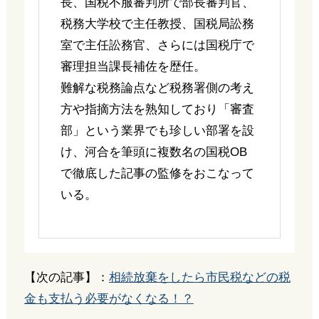
長、国税不服審判所で部長審判官、
税務大学校で主任教授、国税局訟務
室で主任訟務官、さらには国税庁で
審理担当課長補佐を歴任。
難解な税務論点など税務署側の考え
方や指摘方法を熟知しており「審査
部」という業界でも珍しい部署を設
け、河合を筆頭に複数名の国税OB
で徹底した記事の監修をおこなって
いる。
【次の記事】：
相続放棄をしたら市民税などの税
金も支払う必要がなくなる！？