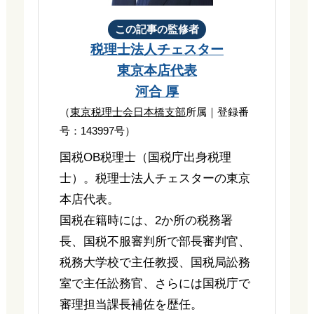
この記事の監修者
税理士法人チェスター
東京本店代表
河合 厚
（
東京税理士会日本橋支部
所属｜登録番
号：143997号）
国税OB税理士（国税庁出身税理
士）。税理士法人チェスターの東京
本店代表。
国税在籍時には、2か所の税務署
長、国税不服審判所で部長審判官、
税務大学校で主任教授、国税局訟務
室で主任訟務官、さらには国税庁で
審理担当課長補佐を歴任。