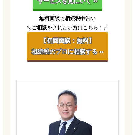
サービスを見にいく ››
無料面談
で
相続税申告
の
＼
ご相談
をされたい方はこちら！／
【初回面談：無料】
相続税のプロに相談する ››