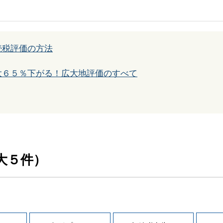
続税評価の方法
大６５％下がる！広大地評価のすべて
大５件）