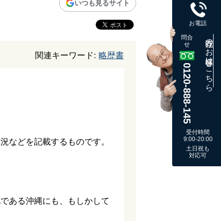
いつも見るサイト
お電話
問合
既存のお客様はこちら
せ
関連キーワード:
略歴書
0120-888-145
受付時間
9:00-20:00
状況などを記載するものです。
土日祝も
。
対応可
地である沖縄にも、もしかして