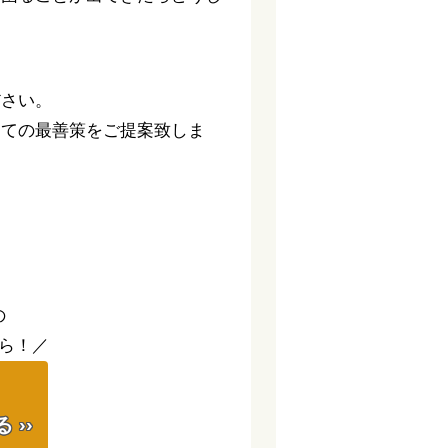
ださい。
っての最善策をご提案致しま
。
の
ら！／
】
››