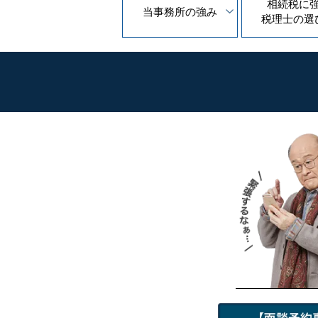
相続税に
当事務所の
強み
税理士の
選