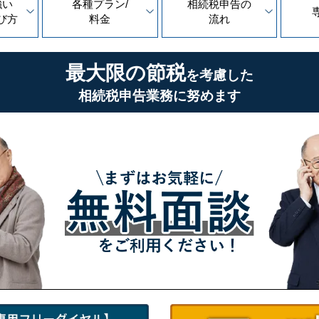
強い
各種プラン/
相続税申告の
び方
料金
流れ
最大限の節税
を考慮した
相続税申告業務に努めます