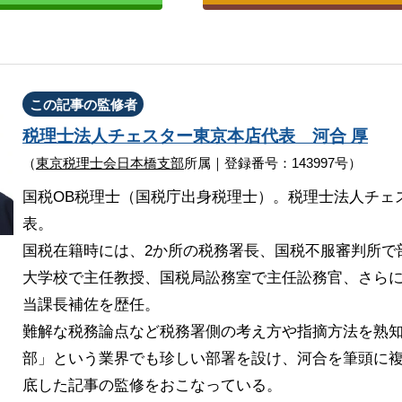
この記事の監修者
税理士法人チェスター
東京本店代表
河合 厚
（
東京税理士会日本橋支部
所属｜登録番号：143997号）
国税OB税理士（国税庁出身税理士）。税理士法人チェ
表。
国税在籍時には、2か所の税務署長、国税不服審判所で
大学校で主任教授、国税局訟務室で主任訟務官、さら
当課長補佐を歴任。
難解な税務論点など税務署側の考え方や指摘方法を熟
部」という業界でも珍しい部署を設け、河合を筆頭に複
底した記事の監修をおこなっている。