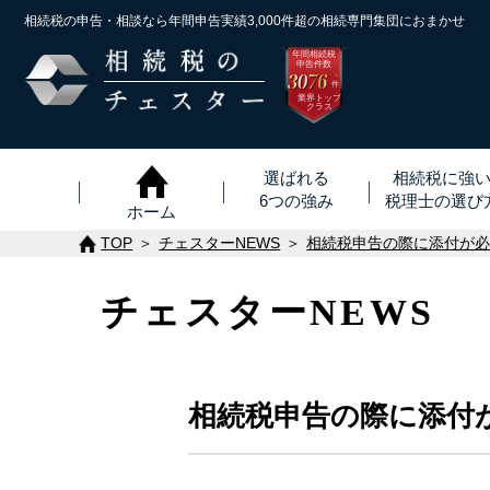
相続税の申告・相談なら年間申告実績3,000件超の
相続専門集団におまかせ
年間相続税
申告件数
3076
※
件
業界トップ
クラス
選ばれる
相続税に強
6つの強み
税理士
の
選び
ホーム
TOP
チェスターNEWS
相続税申告の際に添付が
チェスターNEWS
相続税申告の際に添付