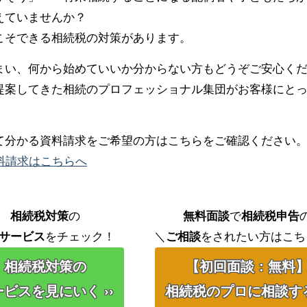
えていませんか？
こそできる相続税の対策があります。
まい、何から始めていいか分からない方もどうぞご安心く
提案してきた相続のプロフェッショナル集団がお客様にと
て分かる資料請求をご希望の方はこちらをご確認ください
料請求はこちらへ
相続税対策
の
無料面談
で
相続税申告
サービス
をチェック！
＼
ご相談
をされたい方はこち
相続税対策の
【初回面談：無料
ビスを見にいく ››
相続税のプロに相談する 