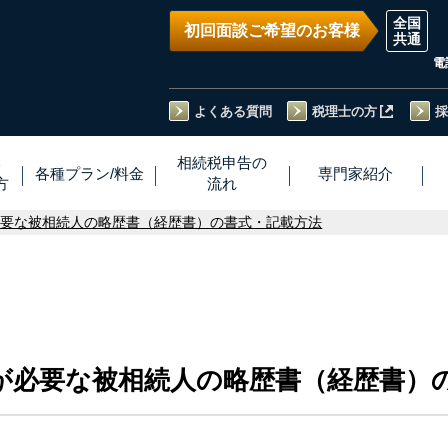
初回面談ご希望のお客様
電
よくある質問
税理士の方
採
い
相続税
申告
の
各種プラン
/
料金
専門家
紹介
方
流れ
必要な被相続人の略歴書（経歴書）の書式・記載方法
が必要な被相続人の略歴書（経歴書）