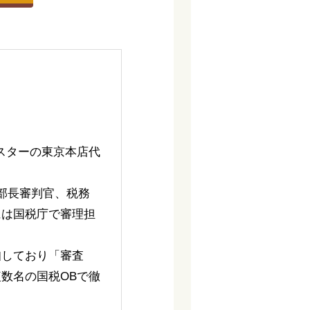
スターの東京本店代
部長審判官、税務
には国税庁で審理担
知しており「審査
数名の国税OBで徹