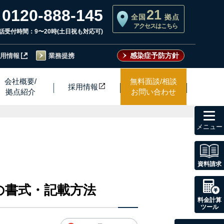
0120-888-145
21
全国
拠点
アクセスはこちら
話受付時間：9〜20時(土日祝も対応可)
感染症予防方針
用情報
業務提携
会社概要/
無料面談/相談
採用情
報
拠点紹介
お問い合わせ
toggl
navig
資料請求
の書式・記載方法
料金計算
ツール